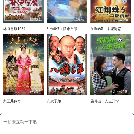
已完结
已完结
已完结
林海雪原1986
红蜘蛛7：情难自禁
红蜘蛛5：本能诱惑
已完结
已完结
更新至04集
大玉儿传奇
八旗子弟
霸得蛮，人生开球