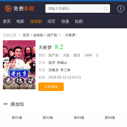
首页
电影
连续剧
综艺
动漫
短剧
当前位置
首页
>
连续剧
>
国产剧
《
天桥梦
》
8.2
天桥梦
类型：
国产剧
大陆
国语
1994
3
主演：
茹萍
邢岷山
导演：
宫晓东
李三林
更新：
2026-05-10 12:02:21
已完结
立即播放
播放组
第01集
第02集
第03集
第04集