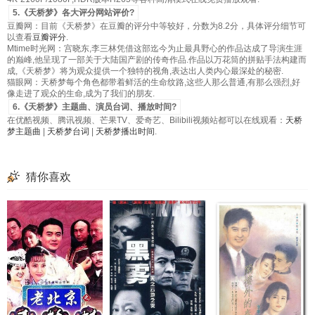
5.《天桥梦》各大评分网站评价?
豆瓣网：目前《天桥梦》在豆瓣的评分中等较好，分数为8.2分，具体评分细节可
以查看
豆瓣评分
.
Mtime时光网：宫晓东,李三林凭借这部迄今为止最具野心的作品达成了导演生涯
的巅峰,他呈现了一部关于大陆国产剧的传奇作品.作品以万花筒的拼贴手法构建而
成,《天桥梦》将为观众提供一个独特的视角,表达出人类内心最深处的秘密.
猫眼网：天桥梦每个角色都带着鲜活的生命纹路,这些人那么普通,有那么强烈,好
像走进了观众的生命,成为了我们的朋友.
6.《天桥梦》主题曲、演员台词、播放时间?
在优酷视频、腾讯视频、芒果TV、爱奇艺、Bilibili视频站都可以在线观看：
天桥
梦主题曲
|
天桥梦台词
|
天桥梦播出时间
.
猜你喜欢