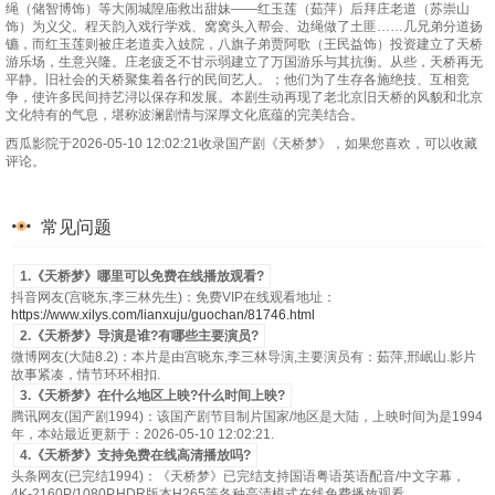
绳（储智博饰）等大闹城隍庙救出甜妹——红玉莲（茹萍）后拜庄老道（苏崇山
饰）为义父。程天韵入戏行学戏、窝窝头入帮会、边绳做了土匪……几兄弟分道扬
镳，而红玉莲则被庄老道卖入妓院，八旗子弟贾阿歌（王民益饰）投资建立了天桥
游乐场，生意兴隆。庄老疲乏不甘示弱建立了万国游乐与其抗衡。从些，天桥再无
平静。旧社会的天桥聚集着各行的民间艺人。；他们为了生存各施绝技、互相竞
争，使许多民间持艺浔以保存和发展。本剧生动再现了老北京旧天桥的风貌和北京
文化特有的气息，堪称波澜剧情与深厚文化底蕴的完美结合。
西瓜影院于2026-05-10 12:02:21收录国产剧《天桥梦》，如果您喜欢，可以收藏
评论。
常见问题
1.《天桥梦》哪里可以免费在线播放观看?
抖音网友(宫晓东,李三林先生)：免费VIP在线观看地址：
https://www.xilys.com/lianxuju/guochan/81746.html
2.《天桥梦》导演是谁?有哪些主要演员?
微博网友(大陆8.2)：本片是由宫晓东,李三林导演,主要演员有：茹萍,邢岷山.影片
故事紧凑，情节环环相扣.
3.《天桥梦》在什么地区上映?什么时间上映?
腾讯网友(国产剧1994)：该国产剧节目制片国家/地区是大陆，上映时间为是1994
年，本站最近更新于：2026-05-10 12:02:21.
4.《天桥梦》支持免费在线高清播放吗?
头条网友(已完结1994)：《天桥梦》已完结支持国语粤语英语配音/中文字幕，
4K-2160P/1080P,HDR版本H265等各种高清模式在线免费播放观看.