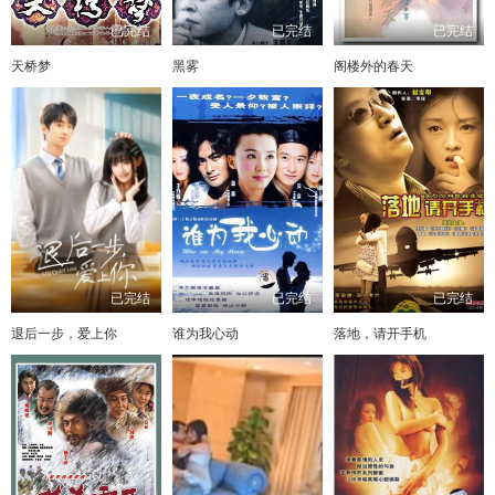
已完结
已完结
已完结
天桥梦
黑雾
阁楼外的春天
已完结
已完结
已完结
退后一步，爱上你
谁为我心动
落地，请开手机