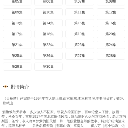
第05集
第06集
第07集
第08集
第09集
第10集
第11集
第12集
第13集
第14集
第15集
第16集
第17集
第18集
第19集
第20集
第21集
第22集
第23集
第24集
第25集
第26集
第27集
第28集
第29集
第30集
剧情简介
《天桥梦》已完结于1994年在大陆上映,由宫晓东,李三林导演,主要演员有：茹萍,
邢岷山.
酒旗戏鼓天桥市，多少游人不忆家。朝花夕拾圆旧梦，百年沧桑未了情。故园一
梦，沧桑百年，重现1917年老北京旧情风茂，细品陈封久远的京韵风情，老北京的
梨园、茶馆，令人魂牵梦萦的旧天桥；和一段段爱恨交织的故事。特别介绍满清末
年，流浪儿桩子——后改名程天韵（邢岷山饰）窝窝头——崔八万（赵小锐饰）边