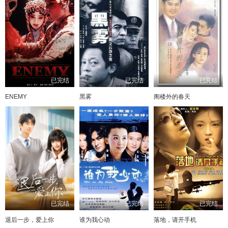
已完结
已完结
已完结
ENEMY
黑雾
阁楼外的春天
已完结
已完结
已完结
退后一步，爱上你
谁为我心动
落地，请开手机