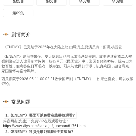
第05集
第06集
第07集
第08集
第09集
剧情简介
《ENEMY》已完结于2025年在大陆上映,由导演,主要演员有：煎饼,杨茜云.
《ENEMY》是煎饼果仔、夏天妹妹出品的无限流悬疑短剧。故事讲述宿敌二人被
强制绑定进入诡异副本闯关，核心单元《民国篇》中，梨园名伶陈桥头、陈巷口为
救百姓，假意答应日军唱戏，以毒酒、烈火与敌同归于尽，以身殉国，融合悬疑、
家国情怀与宿命羁绊。
西瓜影院于2026-05-11 00:02:21收录国产剧《ENEMY》，如果您喜欢，可以收藏
评论。
常见问题
1.《ENEMY》哪里可以免费在线播放观看?
抖音网友(先生)：免费VIP在线观看地址：
https://www.xilys.com/lianxuju/guochan/81751.html
2.《ENEMY》导演是谁?有哪些主要演员?