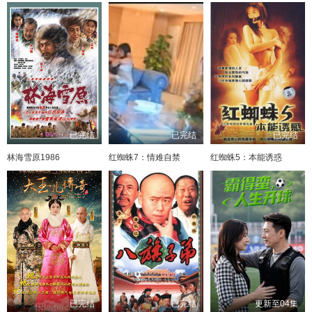
已完结
已完结
已完结
林海雪原1986
红蜘蛛7：情难自禁
红蜘蛛5：本能诱惑
已完结
已完结
更新至04集