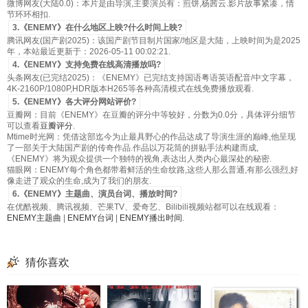
微博网友(大陆0.0)：本片是由导演,主要演员有：煎饼,杨茜云.影片故事紧凑，情
节环环相扣.
3.《ENEMY》在什么地区上映?什么时间上映?
腾讯网友(国产剧2025)：该国产剧节目制片国家/地区是大陆，上映时间为是2025
年，本站最近更新于：2026-05-11 00:02:21.
4.《ENEMY》支持免费在线高清播放吗?
头条网友(已完结2025)：《ENEMY》已完结支持国语粤语英语配音/中文字幕，
4K-2160P/1080P,HDR版本H265等各种高清模式在线免费播放观看.
5.《ENEMY》各大评分网站评价?
豆瓣网：目前《ENEMY》在豆瓣的评分中等较好，分数为0.0分，具体评分细节
可以查看
豆瓣评分
.
Mtime时光网：凭借这部迄今为止最具野心的作品达成了导演生涯的巅峰,他呈现
了一部关于大陆国产剧的传奇作品.作品以万花筒的拼贴手法构建而成,
《ENEMY》将为观众提供一个独特的视角,表达出人类内心最深处的秘密.
猫眼网：ENEMY每个角色都带着鲜活的生命纹路,这些人那么普通,有那么强烈,好
像走进了观众的生命,成为了我们的朋友.
6.《ENEMY》主题曲、演员台词、播放时间?
在优酷视频、腾讯视频、芒果TV、爱奇艺、Bilibili视频站都可以在线观看：
ENEMY主题曲
|
ENEMY台词
|
ENEMY播出时间
.
猜你喜欢