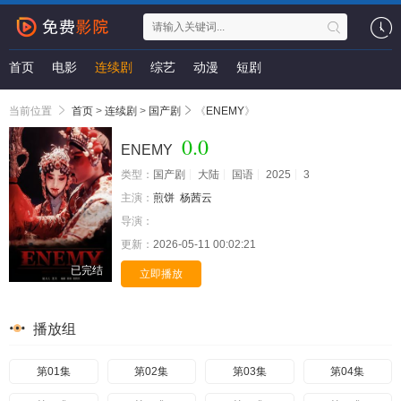
首页
电影
连续剧
综艺
动漫
短剧
当前位置
首页
>
连续剧
>
国产剧
《
ENEMY
》
0.0
ENEMY
类型：
国产剧
大陆
国语
2025
3
主演：
煎饼
杨茜云
导演：
更新：
2026-05-11 00:02:21
已完结
立即播放
播放组
第01集
第02集
第03集
第04集