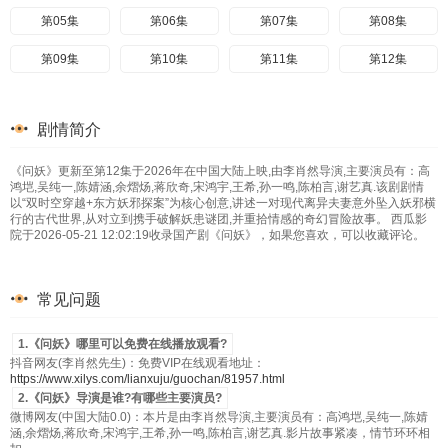
第05集
第06集
第07集
第08集
第09集
第10集
第11集
第12集
剧情简介
《问妖》更新至第12集于2026年在中国大陆上映,由李肖然导演,主要演员有：高
鸿垲,吴纯一,陈婧涵,余熠炀,蒋欣奇,宋鸿宇,王希,孙一鸣,陈柏言,谢艺真.该剧剧情
以“双时空穿越+东方妖邪探案”为核心创意,讲述一对现代离异夫妻意外坠入妖邪横
行的古代世界,从对立到携手破解妖患谜团,并重拾情感的奇幻冒险故事。 西瓜影
院于2026-05-21 12:02:19收录国产剧《问妖》，如果您喜欢，可以收藏评论。
常见问题
1.《问妖》哪里可以免费在线播放观看?
抖音网友(李肖然先生)：免费VIP在线观看地址：
https://www.xilys.com/lianxuju/guochan/81957.html
2.《问妖》导演是谁?有哪些主要演员?
微博网友(中国大陆0.0)：本片是由李肖然导演,主要演员有：高鸿垲,吴纯一,陈婧
涵,余熠炀,蒋欣奇,宋鸿宇,王希,孙一鸣,陈柏言,谢艺真.影片故事紧凑，情节环环相