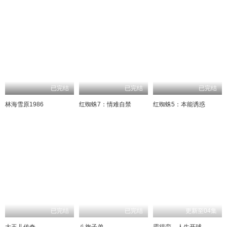
已完结
已完结
已完结
林海雪原1986
红蜘蛛7：情难自禁
红蜘蛛5：本能诱惑
已完结
已完结
更新至04集
大玉儿传奇
八旗子弟
霸得蛮，人生开球