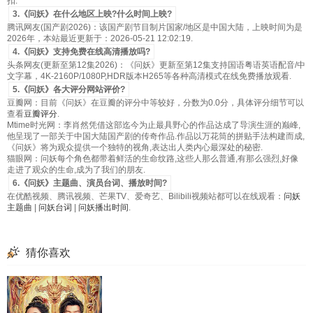
扣.
3.《问妖》在什么地区上映?什么时间上映?
腾讯网友(国产剧2026)：该国产剧节目制片国家/地区是中国大陆，上映时间为是
2026年，本站最近更新于：2026-05-21 12:02:19.
4.《问妖》支持免费在线高清播放吗?
头条网友(更新至第12集2026)：《问妖》更新至第12集支持国语粤语英语配音/中
文字幕，4K-2160P/1080P,HDR版本H265等各种高清模式在线免费播放观看.
5.《问妖》各大评分网站评价?
豆瓣网：目前《问妖》在豆瓣的评分中等较好，分数为0.0分，具体评分细节可以
查看
豆瓣评分
.
Mtime时光网：李肖然凭借这部迄今为止最具野心的作品达成了导演生涯的巅峰,
他呈现了一部关于中国大陆国产剧的传奇作品.作品以万花筒的拼贴手法构建而成,
《问妖》将为观众提供一个独特的视角,表达出人类内心最深处的秘密.
猫眼网：问妖每个角色都带着鲜活的生命纹路,这些人那么普通,有那么强烈,好像
走进了观众的生命,成为了我们的朋友.
6.《问妖》主题曲、演员台词、播放时间?
在优酷视频、腾讯视频、芒果TV、爱奇艺、Bilibili视频站都可以在线观看：
问妖
主题曲
|
问妖台词
|
问妖播出时间
.
猜你喜欢