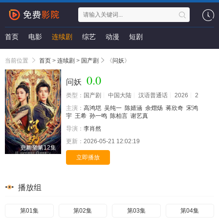
首页
电影
连续剧
综艺
动漫
短剧
当前位置
首页
>
连续剧
>
国产剧
《
问妖
》
0.0
问妖
类型：
国产剧
中国大陆
汉语普通话
2026
2
主演：
高鸿垲
吴纯一
陈婧涵
余熠炀
蒋欣奇
宋鸿
宇
王希
孙一鸣
陈柏言
谢艺真
导演：
李肖然
更新：
2026-05-21 12:02:19
更新至第12集
立即播放
播放组
第01集
第02集
第03集
第04集