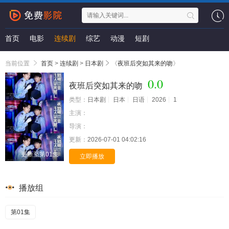
首页
电影
连续剧
综艺
动漫
短剧
当前位置
首页
>
连续剧
>
日本剧
《
夜班后突如其来的吻
》
0.0
夜班后突如其来的吻
类型：
日本剧
日本
日语
2026
1
主演：
导演：
更新：
2026-07-01 04:02:16
更新至第01集
立即播放
播放组
第01集