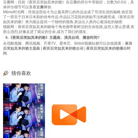
豆瓣网：目前《夜班后突如其来的吻》在豆瓣的评分中等较好，分数为0.0分，具
体评分细节可以查看
豆瓣评分
.
Mtime时光网：凭借这部迄今为止最具野心的作品达成了导演生涯的巅峰,他呈现
了一部关于日本日本剧的传奇作品.作品以万花筒的拼贴手法构建而成,《夜班后突
如其来的吻》将为观众提供一个独特的视角,表达出人类内心最深处的秘密.
猫眼网：夜班后突如其来的吻每个角色都带着鲜活的生命纹路,这些人那么普通,有
那么强烈,好像走进了观众的生命,成为了我们的朋友.
6.《夜班后突如其来的吻》主题曲、演员台词、播放时间?
在优酷视频、腾讯视频、芒果TV、爱奇艺、Bilibili视频站都可以在线观看：
夜班
后突如其来的吻主题曲
|
夜班后突如其来的吻台词
|
夜班后突如其来的吻播出时
间
.
猜你喜欢