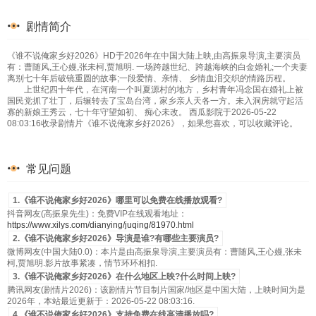
剧情简介
《谁不说俺家乡好2026》HD于2026年在中国大陆上映,由高振泉导演,主要演员
有：曹随风,王心嫚,张未柯,贾旭明. 一场跨越世纪、跨越海峡的白金婚礼;一个夫妻
离别七十年后破镜重圆的故事;一段爱情、亲情、 乡情血泪交织的情路历程。
上世纪四十年代，在河南一个叫夏源村的地方，乡村⻘年冯念国在婚礼上被
国民党抓了壮丁，后辗转去了宝岛台湾，家乡亲人天各一⽅。未入洞房就守起活
寡的新娘王秀云，七十年守望如初、 痴心未改。 西瓜影院于2026-05-22
08:03:16收录剧情片《谁不说俺家乡好2026》，如果您喜欢，可以收藏评论。
常见问题
1.《谁不说俺家乡好2026》哪里可以免费在线播放观看?
抖音网友(高振泉先生)：免费VIP在线观看地址：
https://www.xilys.com/dianying/juqing/81970.html
2.《谁不说俺家乡好2026》导演是谁?有哪些主要演员?
微博网友(中国大陆0.0)：本片是由高振泉导演,主要演员有：曹随风,王心嫚,张未
柯,贾旭明.影片故事紧凑，情节环环相扣.
3.《谁不说俺家乡好2026》在什么地区上映?什么时间上映?
腾讯网友(剧情片2026)：该剧情片节目制片国家/地区是中国大陆，上映时间为是
2026年，本站最近更新于：2026-05-22 08:03:16.
4.《谁不说俺家乡好2026》支持免费在线高清播放吗?