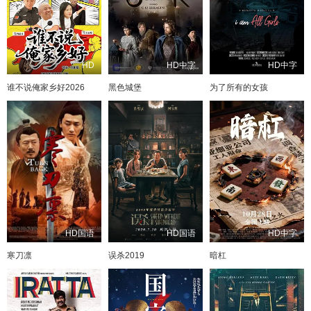
HD
HD中字
HD中字
谁不说俺家乡好2026
黑色城堡
为了所有的女孩
HD国语
HD国语
HD中字
寒刀凛
误杀2019
暗杠