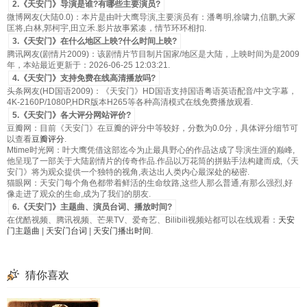
2.《天安门》导演是谁?有哪些主要演员?
微博网友(大陆0.0)：本片是由叶大鹰导演,主要演员有：潘粤明,徐啸力,信鹏,大冢
匡将,白林,郭柯宇,田立禾.影片故事紧凑，情节环环相扣.
3.《天安门》在什么地区上映?什么时间上映?
腾讯网友(剧情片2009)：该剧情片节目制片国家/地区是大陆，上映时间为是2009
年，本站最近更新于：2026-06-25 12:03:21.
4.《天安门》支持免费在线高清播放吗?
头条网友(HD国语2009)：《天安门》HD国语支持国语粤语英语配音/中文字幕，
4K-2160P/1080P,HDR版本H265等各种高清模式在线免费播放观看.
5.《天安门》各大评分网站评价?
豆瓣网：目前《天安门》在豆瓣的评分中等较好，分数为0.0分，具体评分细节可
以查看
豆瓣评分
.
Mtime时光网：叶大鹰凭借这部迄今为止最具野心的作品达成了导演生涯的巅峰,
他呈现了一部关于大陆剧情片的传奇作品.作品以万花筒的拼贴手法构建而成,《天
安门》将为观众提供一个独特的视角,表达出人类内心最深处的秘密.
猫眼网：天安门每个角色都带着鲜活的生命纹路,这些人那么普通,有那么强烈,好
像走进了观众的生命,成为了我们的朋友.
6.《天安门》主题曲、演员台词、播放时间?
在优酷视频、腾讯视频、芒果TV、爱奇艺、Bilibili视频站都可以在线观看：
天安
门主题曲
|
天安门台词
|
天安门播出时间
.
猜你喜欢