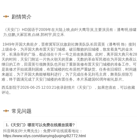
剧情简介
《天安门》HD国语于2009年在大陆上映,由叶大鹰导演,主要演员有：潘粤明,徐啸
力,信鹏,大冢匡将,白林,郭柯宇,田立禾.
1949年开国大典前夕，晋察冀军区抗敌剧社舞美队队长田震英（潘粤明 饰）接到
上级命令，为开国大典布置天安门城楼。破旧颓败的旧城楼，散发着臭气的金水
河，长满杂草的广场，都必须在十月一号之前改换新颜。此时，离开国大典只有28
天的时间，天安门附近一片热火朝天的景象，无数的革命军民都在为开国大典夜以
继日的工作，田震英引领舞美队也开始了重新装修布置天安门城楼的准备工作。可
是装修才开始就遇到困难，布置城楼的红布居然严重缺货。任务依旧艰巨，时间越
来越近，为了开国大典能够顺利进行，为了完成任务见到毛主席，舞美队排除万
难，终于圆满完成了天安门城楼的布置任务。本片系建国60周年献礼影片。
西瓜影院于2026-06-25 12:03:21收录剧情片《天安门》，如果您喜欢，可以收藏
评论。
常见问题
1.《天安门》哪里可以免费在线播放观看?
抖音网友(叶大鹰先生)：免费VIP在线观看地址：
https://www.xilys.com/dianying/juqing/82772.html