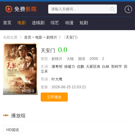
首页
电影
连续剧
综艺
动漫
短剧
当前位置
首页
>
电影
>
剧情片
《
天安门
》
0.0
天安门
类型：
剧情片
大陆
国语
2009
2
主演：
潘粤明
徐啸力
信鹏
大冢匡将
白林
郭柯宇
田
立禾
导演：
叶大鹰
更新：
2026-06-25 12:03:21
HD国语
立即播放
播放组
HD国语