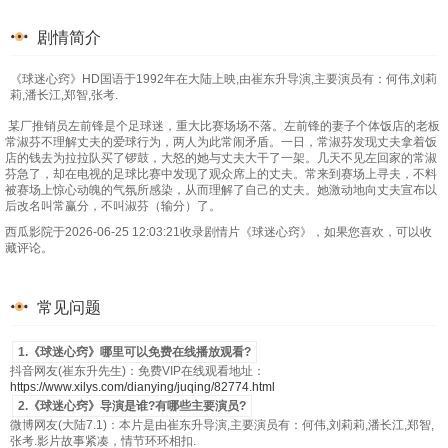
剧情简介
《球迷心窍》HD国语于1992年在大陆上映,由崔东升导演,主要演员有：何伟,刘莉
莉,潘长江,郑智,张考.
某厂推销员左前锋是个足球迷，重大比赛场场不落。左前锋的妻子个体饭店的老板
常淑芬不理解丈夫的爱球行为，两人为此常闹矛盾。一日，常淑芬发现丈夫拿着饭
店的钱去为拉拉队买了锣鼓，大怒的她与丈夫大干了一架。几天不见左回家的常淑
芬急了，却在电视的足球比赛中发现了观众席上的丈夫。常来到赛场上寻夫，不料
被赛场上惊心动魄的气氛所感染，从而理解了自己的丈夫。她激动地向丈夫宣布以
后改名叫常赢分，不叫淑芬（输分）了。
西瓜影院于2026-06-25 12:03:21收录剧情片《球迷心窍》，如果您喜欢，可以收
藏评论。
常见问题
1.《球迷心窍》哪里可以免费在线播放观看?
抖音网友(崔东升先生)：免费VIP在线观看地址：
https://www.xilys.com/dianying/juqing/82774.html
2.《球迷心窍》导演是谁?有哪些主要演员?
微博网友(大陆7.1)：本片是由崔东升导演,主要演员有：何伟,刘莉莉,潘长江,郑智,
张考.影片故事紧凑，情节环环相扣.