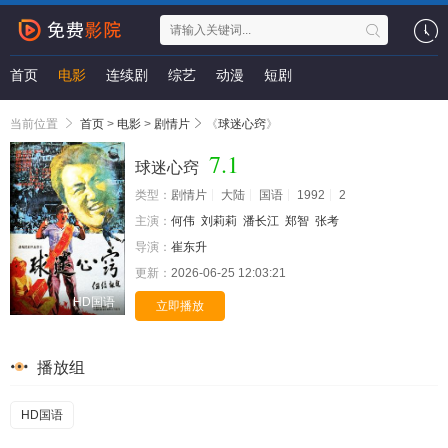
首页
电影
连续剧
综艺
动漫
短剧
当前位置
首页
>
电影
>
剧情片
《
球迷心窍
》
7.1
球迷心窍
类型：
剧情片
大陆
国语
1992
2
主演：
何伟
刘莉莉
潘长江
郑智
张考
导演：
崔东升
更新：
2026-06-25 12:03:21
HD国语
立即播放
播放组
HD国语