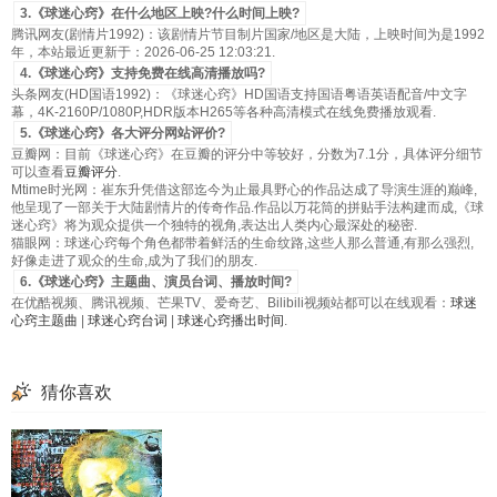
3.《球迷心窍》在什么地区上映?什么时间上映?
腾讯网友(剧情片1992)：该剧情片节目制片国家/地区是大陆，上映时间为是1992
年，本站最近更新于：2026-06-25 12:03:21.
4.《球迷心窍》支持免费在线高清播放吗?
头条网友(HD国语1992)：《球迷心窍》HD国语支持国语粤语英语配音/中文字
幕，4K-2160P/1080P,HDR版本H265等各种高清模式在线免费播放观看.
5.《球迷心窍》各大评分网站评价?
豆瓣网：目前《球迷心窍》在豆瓣的评分中等较好，分数为7.1分，具体评分细节
可以查看
豆瓣评分
.
Mtime时光网：崔东升凭借这部迄今为止最具野心的作品达成了导演生涯的巅峰,
他呈现了一部关于大陆剧情片的传奇作品.作品以万花筒的拼贴手法构建而成,《球
迷心窍》将为观众提供一个独特的视角,表达出人类内心最深处的秘密.
猫眼网：球迷心窍每个角色都带着鲜活的生命纹路,这些人那么普通,有那么强烈,
好像走进了观众的生命,成为了我们的朋友.
6.《球迷心窍》主题曲、演员台词、播放时间?
在优酷视频、腾讯视频、芒果TV、爱奇艺、Bilibili视频站都可以在线观看：
球迷
心窍主题曲
|
球迷心窍台词
|
球迷心窍播出时间
.
猜你喜欢