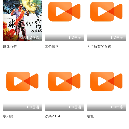
HD国语
HD中字
HD中字
球迷心窍
黑色城堡
为了所有的女孩
HD国语
HD国语
HD中字
寒刀凛
误杀2019
暗杠