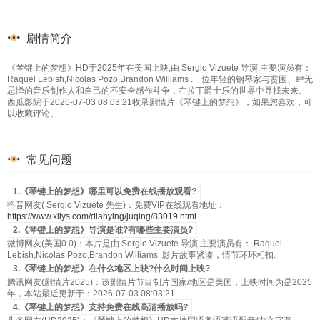
剧情简介
《琴键上的梦想》HD于2025年在美国上映,由 Sergio Vizuete 导演,主要演员有：
Raquel Lebish,Nicolas Pozo,Brandon Williams .一位年轻的钢琴家与贫困、肆无
忌惮的音乐制作人和自己的不安全感作斗争，在拉丁爵士乐的世界中寻找未来。
西瓜影院于2026-07-03 08:03:21收录剧情片《琴键上的梦想》，如果您喜欢，可
以收藏评论。
常见问题
1.《琴键上的梦想》哪里可以免费在线播放观看?
抖音网友( Sergio Vizuete 先生)：免费VIP在线观看地址：
https://www.xilys.com/dianying/juqing/83019.html
2.《琴键上的梦想》导演是谁?有哪些主要演员?
微博网友(美国0.0)：本片是由 Sergio Vizuete 导演,主要演员有： Raquel
Lebish,Nicolas Pozo,Brandon Williams .影片故事紧凑，情节环环相扣.
3.《琴键上的梦想》在什么地区上映?什么时间上映?
腾讯网友(剧情片2025)：该剧情片节目制片国家/地区是美国，上映时间为是2025
年，本站最近更新于：2026-07-03 08:03:21.
4.《琴键上的梦想》支持免费在线高清播放吗?