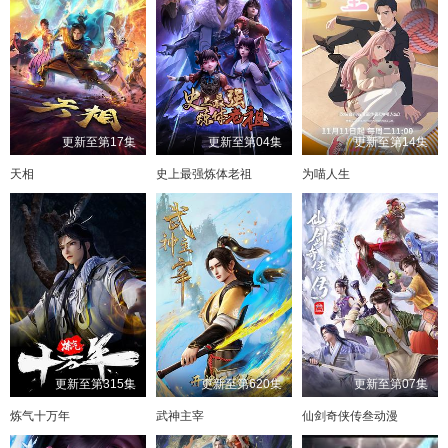
更新至第17集
更新至第04集
更新至第14集
天相
史上最强炼体老祖
为喵人生
更新至第315集
更新至第620集
更新至第07集
炼气十万年
武神主宰
仙剑奇侠传叁动漫