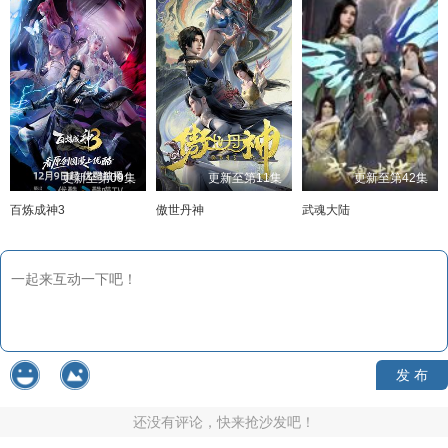
更新至第09集
更新至第11集
更新至第42集
百炼成神3
傲世丹神
武魂大陆
发 布
还没有评论，快来抢沙发吧！