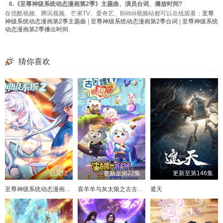
6.《至尊神级系统动态漫画第2季》主题曲、演员台词、播放时间?
在优酷视频、腾讯视频、芒果TV、爱奇艺、Bilibili视频站都可以在线观看：
至尊
神级系统动态漫画第2季主题曲
|
至尊神级系统动态漫画第2季台词
|
至尊神级系统
动态漫画第2季播出时间
.
猜你喜欢
已完结
更新至第22集
更新至第146集
至尊神级系统动态漫画第2季
喜羊羊与灰太狼之古古怪界有古怪
遮天