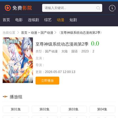
首页
电影
连续剧
综艺
动漫
短剧
当前位置
首页
>
动漫
>
国产动漫
《
至尊神级系统动态漫画第2季
》
0.0
至尊神级系统动态漫画第2季
类型：
国产动漫
大陆
国语
2023
2
主演：
导演：
更新：
2026-05-07 12:00:13
已完结
立即播放
播放组
第01集
第02集
第03集
第04集