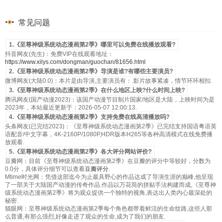
常见问题
1.《至尊神级系统动态漫画第2季》哪里可以免费在线播放观看?
抖音网友(先生)：免费VIP在线观看地址：
https://www.xilys.com/dongman/guochan/81656.html
2.《至尊神级系统动态漫画第2季》导演是谁?有哪些主要演员?
微博网友(大陆0.0)：本片是由导演,主要演员有：.影片故事紧凑，情节环环相扣.
3.《至尊神级系统动态漫画第2季》在什么地区上映?什么时间上映?
腾讯网友(国产动漫2023)：该国产动漫节目制片国家/地区是大陆，上映时间为是
2023年，本站最近更新于：2026-05-07 12:00:13.
4.《至尊神级系统动态漫画第2季》支持免费在线高清播放吗?
头条网友(已完结2023)：《至尊神级系统动态漫画第2季》已完结支持国语粤语英
语配音/中文字幕，4K-2160P/1080P,HDR版本H265等各种高清模式在线免费播
放观看.
5.《至尊神级系统动态漫画第2季》各大评分网站评价?
豆瓣网：目前《至尊神级系统动态漫画第2季》在豆瓣的评分中等较好，分数为
0.0分，具体评分细节可以查看
豆瓣评分
.
Mtime时光网：凭借这部迄今为止最具野心的作品达成了导演生涯的巅峰,他呈现
了一部关于大陆国产动漫的传奇作品.作品以万花筒的拼贴手法构建而成,《至尊神
级系统动态漫画第2季》将为观众提供一个独特的视角,表达出人类内心最深处的
秘密.
猫眼网：至尊神级系统动态漫画第2季每个角色都带着鲜活的生命纹路,这些人那
么普通,有那么强烈,好像走进了观众的生命,成为了我们的朋友.