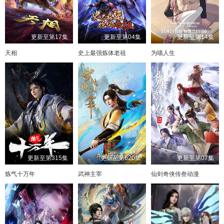
更新至第17集
更新至第04集
更新至第14集
天相
史上最强炼体老祖
为喵人生
更新至第315集
更新至第620集
更新至第07集
炼气十万年
武神主宰
仙剑奇侠传叁动漫