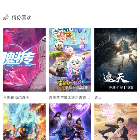
猜你喜欢
已完结
更新至第22集
更新至第146集
月魁传动态漫画
喜羊羊与灰太狼之古古怪界有古怪
遮天