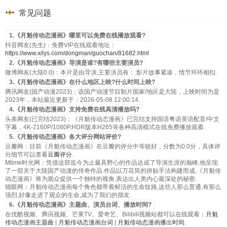
第53集
第54集
第55集
第56集
常见问题
第57集
第58集
第59集
第60集
1.《月魁传动态漫画》哪里可以免费在线播放观看?
抖音网友(先生)：免费VIP在线观看地址：
https://www.xilys.com/dongman/guochan/81682.html
2.《月魁传动态漫画》导演是谁?有哪些主要演员?
微博网友(大陆0.0)：本片是由导演,主要演员有：.影片故事紧凑，情节环环相扣.
3.《月魁传动态漫画》在什么地区上映?什么时间上映?
腾讯网友(国产动漫2023)：该国产动漫节目制片国家/地区是大陆，上映时间为是
2023年，本站最近更新于：2026-05-08 12:00:14.
4.《月魁传动态漫画》支持免费在线高清播放吗?
头条网友(已完结2023)：《月魁传动态漫画》已完结支持国语粤语英语配音/中文
字幕，4K-2160P/1080P,HDR版本H265等各种高清模式在线免费播放观看.
5.《月魁传动态漫画》各大评分网站评价?
豆瓣网：目前《月魁传动态漫画》在豆瓣的评分中等较好，分数为0.0分，具体评
分细节可以查看
豆瓣评分
.
Mtime时光网：凭借这部迄今为止最具野心的作品达成了导演生涯的巅峰,他呈现
了一部关于大陆国产动漫的传奇作品.作品以万花筒的拼贴手法构建而成,《月魁传
动态漫画》将为观众提供一个独特的视角,表达出人类内心最深处的秘密.
猫眼网：月魁传动态漫画每个角色都带着鲜活的生命纹路,这些人那么普通,有那么
强烈,好像走进了观众的生命,成为了我们的朋友.
6.《月魁传动态漫画》主题曲、演员台词、播放时间?
在优酷视频、腾讯视频、芒果TV、爱奇艺、Bilibili视频站都可以在线观看：
月魁
传动态漫画主题曲
|
月魁传动态漫画台词
|
月魁传动态漫画播出时间
.