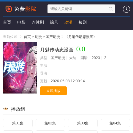
首页
电影
连续剧
综艺
动漫
短剧
当前位置
首页
>
动漫
>
国产动漫
《
月魁传动态漫画
》
0.0
月魁传动态漫画
类型：
国产动漫
大陆
国语
2023
2
主演：
导演：
更新：
2026-05-08 12:00:14
已完结
立即播放
播放组
第01集
第02集
第03集
第04集