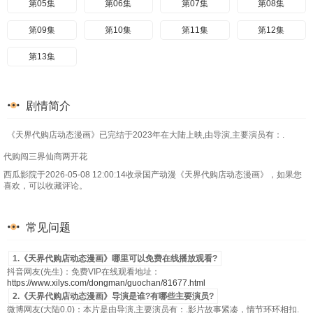
第05集
第06集
第07集
第08集
第09集
第10集
第11集
第12集
第13集
剧情简介
《天界代购店动态漫画》已完结于2023年在大陆上映,由导演,主要演员有：.
代购闯三界仙商两开花
西瓜影院于2026-05-08 12:00:14收录国产动漫《天界代购店动态漫画》，如果您
喜欢，可以收藏评论。
常见问题
1.《天界代购店动态漫画》哪里可以免费在线播放观看?
抖音网友(先生)：免费VIP在线观看地址：
https://www.xilys.com/dongman/guochan/81677.html
2.《天界代购店动态漫画》导演是谁?有哪些主要演员?
微博网友(大陆0.0)：本片是由导演,主要演员有：.影片故事紧凑，情节环环相扣.