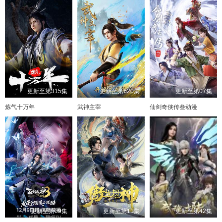
更新至第315集
更新至第620集
更新至第07集
炼气十万年
武神主宰
仙剑奇侠传叁动漫
更新至第09集
更新至第11集
更新至第42集