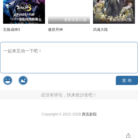
更新至第09集
更新至第11集
更新至第42集
百炼成神3
傲世丹神
武魂大陆
发 布
还没有评论，快来抢沙发吧！
Copyright © 2022-2028
西瓜影院