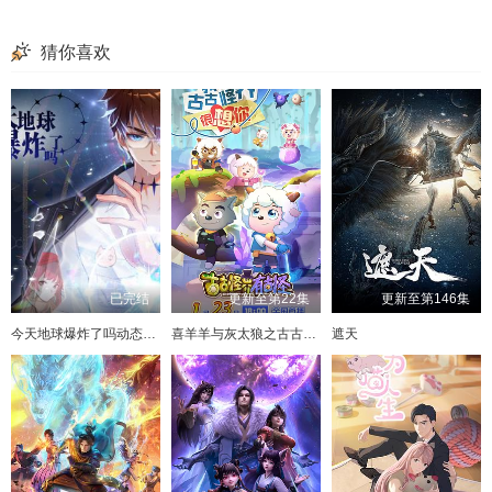
猜你喜欢
已完结
更新至第22集
更新至第146集
今天地球爆炸了吗动态漫画
喜羊羊与灰太狼之古古怪界有古怪
遮天