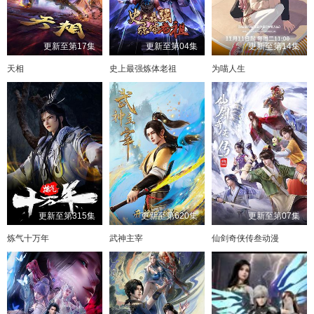
更新至第17集
更新至第04集
更新至第14集
天相
史上最强炼体老祖
为喵人生
更新至第315集
更新至第620集
更新至第07集
炼气十万年
武神主宰
仙剑奇侠传叁动漫