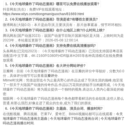
1.《今天地球爆炸了吗动态漫画》哪里可以免费在线播放观看?
抖音网友(先生)：免费VIP在线观看地址：
https://www.xilys.com/dongman/guochan/81669.html
2.《今天地球爆炸了吗动态漫画》导演是谁?有哪些主要演员?
微博网友(大陆0.0)：本片是由导演,主要演员有：.影片故事紧凑，情节环环相扣.
3.《今天地球爆炸了吗动态漫画》在什么地区上映?什么时间上映?
腾讯网友(国产动漫2023)：该国产动漫节目制片国家/地区是大陆，上映时间为是
2023年，本站最近更新于：2026-05-08 12:00:14.
4.《今天地球爆炸了吗动态漫画》支持免费在线高清播放吗?
头条网友(已完结2023)：《今天地球爆炸了吗动态漫画》已完结支持国语粤语英
语配音/中文字幕，4K-2160P/1080P,HDR版本H265等各种高清模式在线免费播
放观看.
5.《今天地球爆炸了吗动态漫画》各大评分网站评价?
豆瓣网：目前《今天地球爆炸了吗动态漫画》在豆瓣的评分中等较好，分数为0.0
分，具体评分细节可以查看
豆瓣评分
.
Mtime时光网：凭借这部迄今为止最具野心的作品达成了导演生涯的巅峰,他呈现
了一部关于大陆国产动漫的传奇作品.作品以万花筒的拼贴手法构建而成,《今天地
球爆炸了吗动态漫画》将为观众提供一个独特的视角,表达出人类内心最深处的秘
密.
猫眼网：今天地球爆炸了吗动态漫画每个角色都带着鲜活的生命纹路,这些人那么
普通,有那么强烈,好像走进了观众的生命,成为了我们的朋友.
6.《今天地球爆炸了吗动态漫画》主题曲、演员台词、播放时间?
在优酷视频、腾讯视频、芒果TV、爱奇艺、Bilibili视频站都可以在线观看：
今天
地球爆炸了吗动态漫画主题曲
|
今天地球爆炸了吗动态漫画台词
|
今天地球爆炸了
吗动态漫画播出时间
.