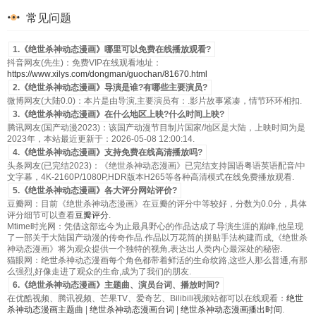
第53集
第54集
第55集
第56集
常见问题
第57集
第58集
第59集
第60集
1.《绝世杀神动态漫画》哪里可以免费在线播放观看?
抖音网友(先生)：免费VIP在线观看地址：
第61集
第62集
第63集
第64集
https://www.xilys.com/dongman/guochan/81670.html
2.《绝世杀神动态漫画》导演是谁?有哪些主要演员?
第65集
第66集
第67集
第68集
微博网友(大陆0.0)：本片是由导演,主要演员有：.影片故事紧凑，情节环环相扣.
3.《绝世杀神动态漫画》在什么地区上映?什么时间上映?
第69集
第70集
第71集
第72集
腾讯网友(国产动漫2023)：该国产动漫节目制片国家/地区是大陆，上映时间为是
2023年，本站最近更新于：2026-05-08 12:00:14.
第73集
第74集
第75集
第76集
4.《绝世杀神动态漫画》支持免费在线高清播放吗?
头条网友(已完结2023)：《绝世杀神动态漫画》已完结支持国语粤语英语配音/中
第77集
第78集
第79集
第80集
文字幕，4K-2160P/1080P,HDR版本H265等各种高清模式在线免费播放观看.
5.《绝世杀神动态漫画》各大评分网站评价?
豆瓣网：目前《绝世杀神动态漫画》在豆瓣的评分中等较好，分数为0.0分，具体
评分细节可以查看
豆瓣评分
.
Mtime时光网：凭借这部迄今为止最具野心的作品达成了导演生涯的巅峰,他呈现
了一部关于大陆国产动漫的传奇作品.作品以万花筒的拼贴手法构建而成,《绝世杀
神动态漫画》将为观众提供一个独特的视角,表达出人类内心最深处的秘密.
猫眼网：绝世杀神动态漫画每个角色都带着鲜活的生命纹路,这些人那么普通,有那
么强烈,好像走进了观众的生命,成为了我们的朋友.
6.《绝世杀神动态漫画》主题曲、演员台词、播放时间?
在优酷视频、腾讯视频、芒果TV、爱奇艺、Bilibili视频站都可以在线观看：
绝世
杀神动态漫画主题曲
|
绝世杀神动态漫画台词
|
绝世杀神动态漫画播出时间
.