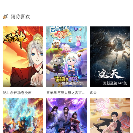
猜你喜欢
已完结
更新至第22集
更新至第146集
绝世杀神动态漫画
喜羊羊与灰太狼之古古怪界有古怪
遮天