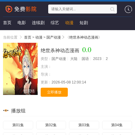
首页
电影
连续剧
综艺
动漫
短剧
当前位置
首页
>
动漫
>
国产动漫
《
绝世杀神动态漫画
》
0.0
绝世杀神动态漫画
类型：
国产动漫
大陆
国语
2023
2
主演：
导演：
更新：
2026-05-08 12:00:14
已完结
立即播放
播放组
第01集
第02集
第03集
第04集