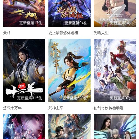
更新至第17集
更新至第04集
更新至第14集
天相
史上最强炼体老祖
为喵人生
更新至第315集
更新至第620集
更新至第07集
炼气十万年
武神主宰
仙剑奇侠传叁动漫