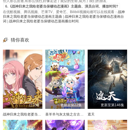
些人那么普通,有那么强烈,好像走进了观众的生命,成为了我们的朋友.
6.《战神归来之我给老婆当保镖动态漫画》主题曲、演员台词、播放时间?
在优酷视频、腾讯视频、芒果TV、爱奇艺、Bilibili视频站都可以在线观看：
战神
归来之我给老婆当保镖动态漫画主题曲
|
战神归来之我给老婆当保镖动态漫画台
词
|
战神归来之我给老婆当保镖动态漫画播出时间
.
猜你喜欢
已完结
更新至第22集
更新至第146集
战神归来之我给老婆当保镖动态漫画
喜羊羊与灰太狼之古古怪界有古怪
遮天