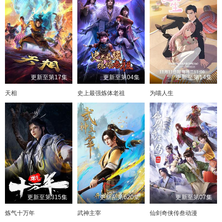
更新至第17集
更新至第04集
更新至第14集
天相
史上最强炼体老祖
为喵人生
更新至第315集
更新至第620集
更新至第07集
炼气十万年
武神主宰
仙剑奇侠传叁动漫