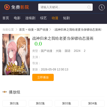
首页
电影
连续剧
综艺
动漫
短剧
当前位置
首页
>
动漫
>
国产动漫
《
战神归来之我给老婆当保镖动态漫画
》
战神归来之我给老婆当保镖动态漫画
0.0
类型：
国产动漫
大陆
国语
2024
2
主演：
导演：
更新：
2026-05-09 12:00:13
已完结
立即播放
播放组
第01集
第02集
第03集
第04集