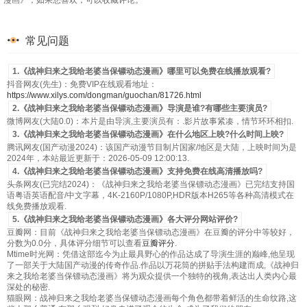
漫画》，如果您喜欢，可以收藏评论。
常见问题
1.《战神归来之我给老婆当保镖动态漫画》哪里可以免费在线播放观看?
抖音网友(先生)：免费VIP在线观看地址：
https://www.xilys.com/dongman/guochan/81726.html
2.《战神归来之我给老婆当保镖动态漫画》导演是谁?有哪些主要演员?
微博网友(大陆0.0)：本片是由导演,主要演员有：.影片故事紧凑，情节环环相扣.
3.《战神归来之我给老婆当保镖动态漫画》在什么地区上映?什么时间上映?
腾讯网友(国产动漫2024)：该国产动漫节目制片国家/地区是大陆，上映时间为是
2024年，本站最近更新于：2026-05-09 12:00:13.
4.《战神归来之我给老婆当保镖动态漫画》支持免费在线高清播放吗?
头条网友(已完结2024)：《战神归来之我给老婆当保镖动态漫画》已完结支持国
语粤语英语配音/中文字幕，4K-2160P/1080P,HDR版本H265等各种高清模式在
线免费播放观看.
5.《战神归来之我给老婆当保镖动态漫画》各大评分网站评价?
豆瓣网：目前《战神归来之我给老婆当保镖动态漫画》在豆瓣的评分中等较好，
分数为0.0分，具体评分细节可以查看
豆瓣评分
.
Mtime时光网：凭借这部迄今为止最具野心的作品达成了导演生涯的巅峰,他呈现
了一部关于大陆国产动漫的传奇作品.作品以万花筒的拼贴手法构建而成,《战神归
来之我给老婆当保镖动态漫画》将为观众提供一个独特的视角,表达出人类内心最
深处的秘密.
猫眼网：战神归来之我给老婆当保镖动态漫画每个角色都带着鲜活的生命纹路,这