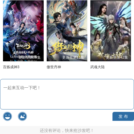
更新至第09集
更新至第11集
更新至第42集
百炼成神3
傲世丹神
武魂大陆
发 布
还没有评论，快来抢沙发吧！