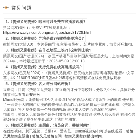
常见问题
1.《赘婿又见赘婿》哪里可以免费在线播放观看?
抖音网友(先生)：免费VIP在线观看地址：
https://www.xilys.com/dongman/guochan/81728.html
2.《赘婿又见赘婿》导演是谁?有哪些主要演员?
微博网友(大陆0.0)：本片是由导演,主要演员有：.影片故事紧凑，情节环环相扣.
3.《赘婿又见赘婿》在什么地区上映?什么时间上映?
腾讯网友(国产动漫2024)：该国产动漫节目制片国家/地区是大陆，上映时间为是
2024年，本站最近更新于：2026-05-09 12:00:13.
4.《赘婿又见赘婿》支持免费在线高清播放吗?
头条网友(已完结2024)：《赘婿又见赘婿》已完结支持国语粤语英语配音/中文字
幕，4K-2160P/1080P,HDR版本H265等各种高清模式在线免费播放观看.
5.《赘婿又见赘婿》各大评分网站评价?
豆瓣网：目前《赘婿又见赘婿》在豆瓣的评分中等较好，分数为0.0分，具体评分
细节可以查看
豆瓣评分
.
Mtime时光网：凭借这部迄今为止最具野心的作品达成了导演生涯的巅峰,他呈现
了一部关于大陆国产动漫的传奇作品.作品以万花筒的拼贴手法构建而成,《赘婿又
见赘婿》将为观众提供一个独特的视角,表达出人类内心最深处的秘密.
猫眼网：赘婿又见赘婿每个角色都带着鲜活的生命纹路,这些人那么普通,有那么强
烈,好像走进了观众的生命,成为了我们的朋友.
6.《赘婿又见赘婿》主题曲、演员台词、播放时间?
在优酷视频、腾讯视频、芒果TV、爱奇艺、Bilibili视频站都可以在线观看：
赘婿
又见赘婿主题曲
|
赘婿又见赘婿台词
|
赘婿又见赘婿播出时间
.