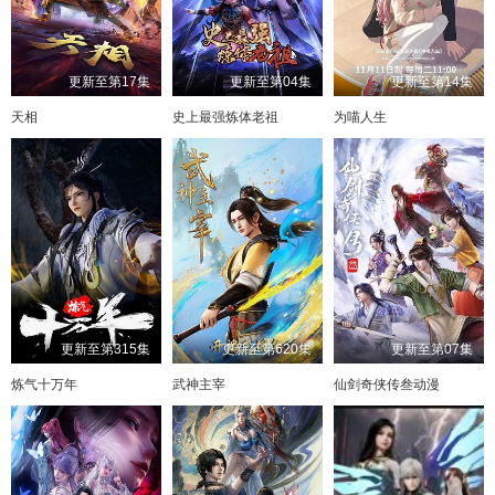
更新至第17集
更新至第04集
更新至第14集
天相
史上最强炼体老祖
为喵人生
更新至第315集
更新至第620集
更新至第07集
炼气十万年
武神主宰
仙剑奇侠传叁动漫