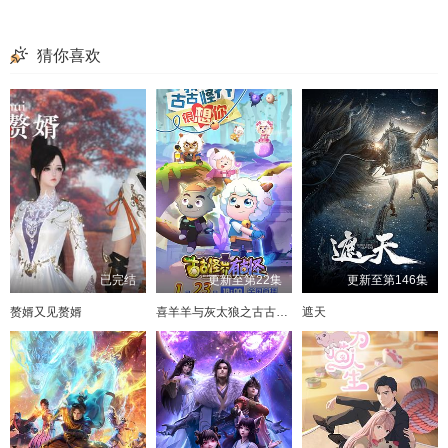
猜你喜欢
已完结
更新至第22集
更新至第146集
赘婿又见赘婿
喜羊羊与灰太狼之古古怪界有古怪
遮天