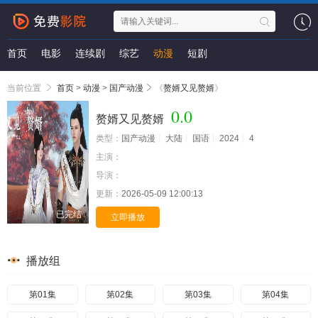
首页
电影
连续剧
综艺
动漫
短剧
当前位置
首页
>
动漫
>
国产动漫
《
赘婿又见赘婿
》
0.0
赘婿又见赘婿
类型：
国产动漫
大陆
国语
2024
4
主演：
导演：
更新：
2026-05-09 12:00:13
已完结
立即播放
播放组
第01集
第02集
第03集
第04集