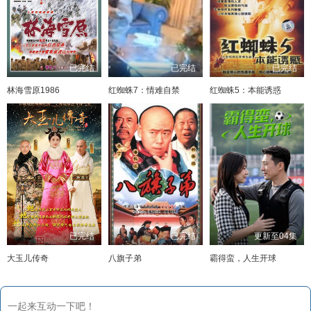
已完结
已完结
已完结
林海雪原1986
红蜘蛛7：情难自禁
红蜘蛛5：本能诱惑
已完结
已完结
更新至04集
大玉儿传奇
八旗子弟
霸得蛮，人生开球