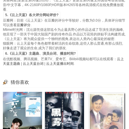
头条网友(更新至第06集2026)：《云上天蓝》更新至第06集支持国语粤语英语配
音/中文字幕，4K-2160P/1080P,HDR版本H265等各种高清模式在线免费播放观
看.
5.《云上天蓝》各大评分网站评价?
豆瓣网：目前《云上天蓝》在豆瓣的评分中等较好，分数为0.0分，具体评分细节
可以查看
豆瓣评分
.
Mtime时光网：沈沁源凭借这部迄今为止最具野心的作品达成了导演生涯的巅峰,
他呈现了一部关于中国大陆国产剧的传奇作品.作品以万花筒的拼贴手法构建而成,
《云上天蓝》将为观众提供一个独特的视角,表达出人类内心最深处的秘密.
猫眼网：云上天蓝每个角色都带着鲜活的生命纹路,这些人那么普通,有那么强烈,
好像走进了观众的生命,成为了我们的朋友.
6.《云上天蓝》主题曲、演员台词、播放时间?
在优酷视频、腾讯视频、芒果TV、爱奇艺、Bilibili视频站都可以在线观看：
云上
天蓝主题曲
|
云上天蓝台词
|
云上天蓝播出时间
.
猜你喜欢