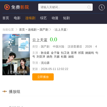
首页
电影
连续剧
综艺
动漫
短剧
当前位置
首页
>
连续剧
>
国产剧
《
云上天蓝
》
0.0
云上天蓝
类型：
国产剧
中国大陆
汉语普通话
2026
4
主演：
耿业庭
金子璇
扣卫龙
苗博
祁晨
姚懿纯
句
号
刘亚津
姚尧
天赐
杜颖
涵镇
导演：
沈沁源
更新：
2026-05-11 12:02:22
更新至第06集
立即播放
播放组