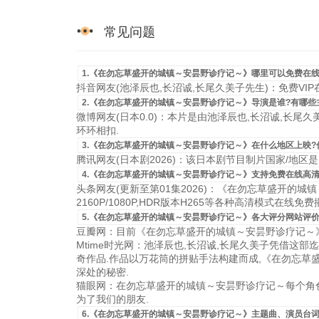
常见问题
1.《在勿忘草盛开的城镇～安昙野诊疗记～》哪里可以免费在线
抖音网友(池泽辰也,长沼诚,长尾久美子先生)：免费VI
2.《在勿忘草盛开的城镇～安昙野诊疗记～》导演是谁?有哪些
微博网友(日本0.0)：本片是由池泽辰也,长沼诚,长尾
环环相扣.
3.《在勿忘草盛开的城镇～安昙野诊疗记～》在什么地区上映?
腾讯网友(日本剧2026)：该日本剧节目制片国家/地区是日本，
4.《在勿忘草盛开的城镇～安昙野诊疗记～》支持免费在线高清
头条网友(更新至第01集2026)：《在勿忘草盛开的城
2160P/1080P,HDR版本H265等各种高清模式在线免费
5.《在勿忘草盛开的城镇～安昙野诊疗记～》各大评分网站评价
豆瓣网：目前《在勿忘草盛开的城镇～安昙野诊疗记～》
Mtime时光网：池泽辰也,长沼诚,长尾久美子凭借这
奇作品.作品以万花筒的拼贴手法构建而成,《在勿忘草
深处的秘密.
猫眼网：在勿忘草盛开的城镇～安昙野诊疗记～每个角色
为了我们的朋友.
6.《在勿忘草盛开的城镇～安昙野诊疗记～》主题曲、演员台词