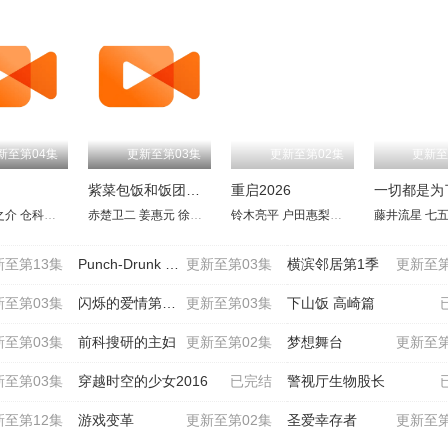
新至第04集
更新至第03集
更新至第02集
更新至
紫菜包饭和饭团～相爱的两个人相似又不一样～
重启2026
一切都是为
之介
井上想良
仓科加奈
八神庆仁郎
尾形一成
赤楚卫二
樱木雅哉
川原瑛都
姜惠元
長田拓郎
渡部豪太
徐睿知
嵐翔真
方银姬
中越典子
铃木亮平
游井亮子
六平直政
户田惠梨香
中岛博子
佐户井贤太
永濑廉
三浦诚己
藤井流星
莳田彩珠
前野朋哉
渡边真
七五
中
新至第13集
Punch-Drunk Woman-离越狱还有××天-
更新至第03集
横滨邻居第1季
更新至第
新至第03集
闪烁的爱情第二季
更新至第03集
下山饭 高崎篇
新至第03集
前科搜研的主妇
更新至第02集
梦想舞台
更新至第
新至第03集
穿越时空的少女2016
已完结
警视厅生物股长
新至第12集
游戏变革
更新至第02集
圣爱幸存者
更新至第