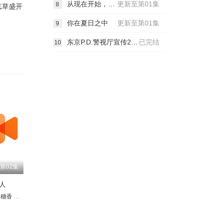
从现在开始，不做朋友了吧。
更新至第01集
8
忘草盛开
你在夏日之中
更新至第01集
9
东京P.D.警视厅宣传2系第二季
已完结
10
第02集
人
美晴
时生
本穗香
原晴郎
田崎敬浩
味方良介
秋元真夏
黑田光辉
欢迎小田
高桥光臣
木村多江