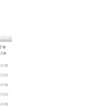
第03集
了你
起子
三掛龙也
川大辅
入山法子
藤泽凉架
井桁弘惠
藤田阳
武田玲奈
矢崎滉
大原优乃
野吕佳代
草川拓弥
塚地武雅
古屋吕敏
津田笃宏
奈叶
伊藤英明
铃木爱理
池田铁洋
松下由树
酒向
03集
已完结
02集
已完结
04集