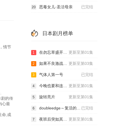
恶毒女儿·圣洁母亲
已完结
20
日本剧月榜单
凑，情节
在勿忘草盛开的城镇～安昙野诊疗记～
更新至第01集
1
如果不良激战区的四天王转生成了偶像团体？
更新至第03集
2
气体人第一号
已完结
3
今晚也要和连环杀手约会
更新至第01集
4
分
.
旋转亮片
更新至第01集
5
本剧的传
内心最
doubleedge～复活的男人
已完结
6
命,成
夜班后突如其来的吻
更新至第01集
7