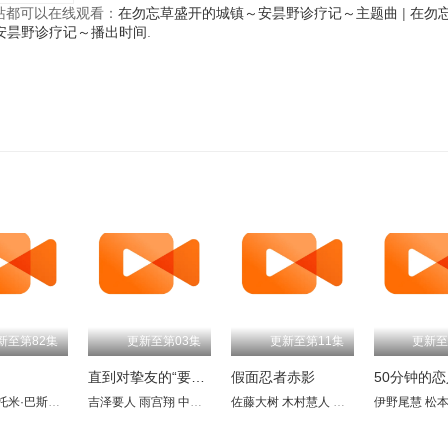
视频站都可以在线观看：
在勿忘草盛开的城镇～安昙野诊疗记～主题曲
|
在勿
安昙野诊疗记～播出时间
.
新至第82集
更新至第03集
更新至第11集
更新至
直到对挚友的“要不要同居”说出“好”
假面忍者赤影
50分钟的恋
托米·巴斯托
吉田钢太郎
冈部敬史
音尾琢真
吉泽要人
池胁千鹤
许丰凡
雨宫翔
小日向文世
内田理央
中山翔贵
大谷亮平
宽一郎
平木幹太
佐藤大树
圆井湾
大塚宁宁
小方蒼介
木村慧人
佐藤穗奈美
真濑树里
加藤谅
佐野史郎
忍成修吾
伊野尾慧
古屋吕敏
福地
柄本
松
柳