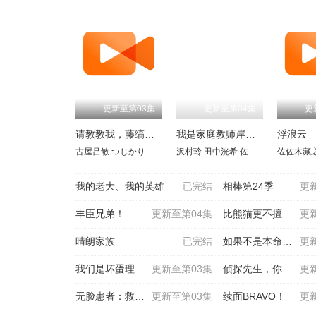
更新至第03集
更新至第04集
更
请教教我，藤缟先生！
我是家庭教师岸骑士
浮浪云
古屋吕敏
つじかりん
岛津见
沢村玲
田中洸希
佐藤江梨子
佐佐木藏
宫泽佑
我的老大、我的英雄
已完结
相棒第24季
更
丰臣兄弟！
更新至第04集
比熊猫更不擅长恋爱的我们
更
晴朗家族
已完结
如果不是本命就好了
更
我们是坏蛋理发师
更新至第03集
侦探先生，你的背包开着呢
更
无脸患者：救赎或是审判
更新至第03集
续面BRAVO！
更