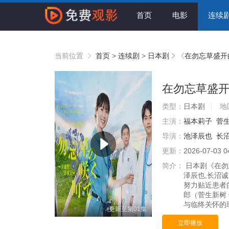
首页
电影
连续
当前位置
首页
>
连续剧
>
日本剧
《
在勿忘草盛开
在勿忘草盛
类型：
日本剧
地
主演：
福本莉子
菅
导演：
池泽辰也
长
更新：
2026-07-03 0
简介：
日本剧《在勿
泽辰也,长沼诚
努力贴近患者
郎（菅生新树
与临终关怀的现
更新至第01集
立即播放