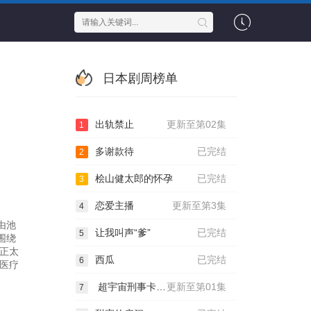
日本剧周榜单
出轨禁止
更新至第02集
1
多谢款待
已完结
2
桧山健太郎的怀孕
已完结
3
恋爱主播
更新至第3集
4
由池
让我叫声“爹”
已完结
5
围绕
正太
西瓜
已完结
6
医疗
超宇宙刑事卡邦 无限
更新至第01集
7