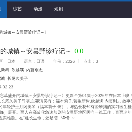
剧
综艺
动漫
短剧
的城镇～安昙野诊疗记～
》
0.0
开的城镇～安昙野诊疗记～
区：
日本
语言：
日语
年份：
2026
点击：
3
生新树
吹越满
内藤刚志
沼诚
长尾久美子
4:02:23
忘草盛开的城镇～安昙野诊疗记～》更新至第01集于2026年在日本上映,
,长尾久美子导演,主要演员有：福本莉子,菅生新树,吹越满,内藤刚志 故事
的年轻护士月冈美琴（福本莉子 饰），与热爱花却有些笨拙的实习医生桂
 饰）展开。两人在高龄化急速加剧的安昙野地区医疗一线工作，直面老年
实难题。在“延长生命，还是陪...
详情