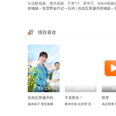
在优酷视频、腾讯视频、芒果TV、爱奇艺、Bilibili
的城镇～安昙野诊疗记～台词
|
在勿忘草盛开的城镇～
猜你喜欢
更新至第01集
更新至第03集
更
在勿忘草盛开的城镇～安昙野诊疗记～
不良医生！
怪变
福本莉子
菅生新树
吹越满
内藤刚志
桥本环奈
向井理
宫世琉弥 Ryubi MiyaseI
高石明里