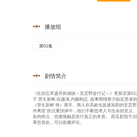
播放组
第01集
剧情简介
《在勿忘草盛开的城镇～安昙野诊疗记～》更新至第01集
子,菅生新树,吹越满,内藤刚志. 故事围绕努力贴近患
（菅生新树 饰）展开。两人在高龄化急速加剧的安昙
伴离世”的沉重抉择中，他们不断思考人与生命的意义。
命的终点，也慢慢触及医疗真正的本质。 西瓜影院于2026
果您喜欢，可以收藏评论。