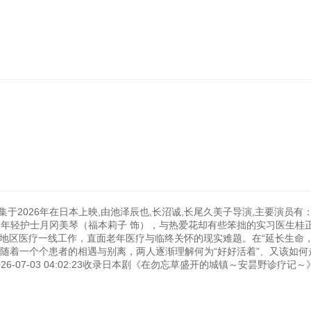
于2026年在日本上映,由池泽辰也,长沼诚,长尾久美子导演,主要演员有
者的年轻护士月冈美琴（福本莉子 饰），与热爱花却有些笨拙的实习医生桂
野地区医疗一线工作，直面老年医疗与临终关怀的现实难题。在“延长生命
随着一个个患者的相遇与别离，两人逐渐理解何为“好好活着”、又该如何
-07-03 04:02:23收录日本剧《在勿忘草盛开的城镇～安昙野诊疗记～