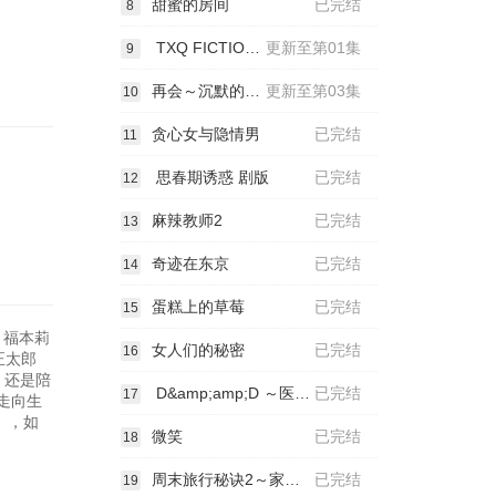
甜蜜的房间
已完结
8
TXQ FICTION 神木隆之介
更新至第01集
9
再会～沉默的真相～
更新至第03集
10
贪心女与隐情男
已完结
11
思春期诱惑 剧版
已完结
12
麻辣教师2
已完结
13
奇迹在东京
已完结
14
蛋糕上的草莓
已完结
15
：福本莉
女人们的秘密
已完结
16
正太郎
，还是陪
D&amp;amp;D ～医生与刑警的搜查线～
已完结
17
走向生
》，如
微笑
已完结
18
周末旅行秘诀2～家人既在身边又在远方～
已完结
19