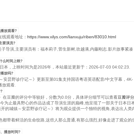
播放观看?
P在线观看地址：
https://www.xilys.com/lianxuju/riben/83010.html
主要演员?
久美子导演,主要演员有：福本莉子,菅生新树,吹越满,内藤刚志.影片故事紧
什么时间上映?
上映时间为是2026年，本站最近更新于：2026-07-03 04:02:23.
播放吗?
镇～安昙野诊疗记～》更新至第01集支持国语粤语英语配音/中文字幕，4K-
播放观看.
?
在豆瓣的评分中等较好，分数为0.0分，具体评分细节可以查看
豆瓣评
部迄今为止最具野心的作品达成了导演生涯的巅峰,他呈现了一部关于日本日
盛开的城镇～安昙野诊疗记～》将为观众提供一个独特的视角,表达出人类
都带着鲜活的生命纹路,这些人那么普通,有那么强烈,好像走进了观众的生
、播放时间?