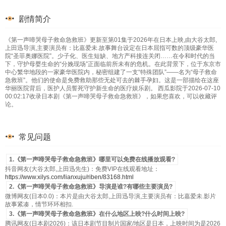
剧情简介
《第一声啼哭母子救命急救班》更新至第01集于2026年在日本上映,由大谷太郎,
上田迅导演,主要演员有：比嘉爱未.故事舞台设定在日本屈指可数的顶级豪华医
院“圣菲奥娜医院”。少子化、医生短缺、地方产科接连关闭……在令和时代的当
下，守护母婴生命的“分娩现场”正面临前所未有的危机。在此背景下，位于东京市
中心繁华地段的一家豪华医院内，秘密组建了一支“特殊团队”——名为“母子救命
急救班”。他们的使命是免费救助那些无处可去的棘手孕妇。这是一部描绘在这座
华丽医院背后，医护人员誓死守护新生命的医疗娱乐剧。 西瓜影院于2026-07-10
00:02:17收录日本剧《第一声啼哭母子救命急救班》，如果您喜欢，可以收藏评
论。
常见问题
1.《第一声啼哭母子救命急救班》哪里可以免费在线播放观看?
抖音网友(大谷太郎,上田迅先生)：免费VIP在线观看地址：
https://www.xilys.com/lianxuju/riben/83168.html
2.《第一声啼哭母子救命急救班》导演是谁?有哪些主要演员?
微博网友(日本0.0)：本片是由大谷太郎,上田迅导演,主要演员有：比嘉爱未.影片
故事紧凑，情节环环相扣.
3.《第一声啼哭母子救命急救班》在什么地区上映?什么时间上映?
腾讯网友(日本剧2026)：该日本剧节目制片国家/地区是日本，上映时间为是2026