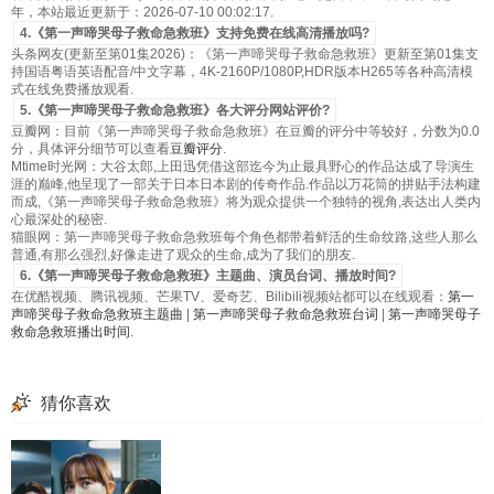
年，本站最近更新于：2026-07-10 00:02:17.
4.《第一声啼哭母子救命急救班》支持免费在线高清播放吗?
头条网友(更新至第01集2026)：《第一声啼哭母子救命急救班》更新至第01集支
持国语粤语英语配音/中文字幕，4K-2160P/1080P,HDR版本H265等各种高清模
式在线免费播放观看.
5.《第一声啼哭母子救命急救班》各大评分网站评价?
豆瓣网：目前《第一声啼哭母子救命急救班》在豆瓣的评分中等较好，分数为0.0
分，具体评分细节可以查看
豆瓣评分
.
Mtime时光网：大谷太郎,上田迅凭借这部迄今为止最具野心的作品达成了导演生
涯的巅峰,他呈现了一部关于日本日本剧的传奇作品.作品以万花筒的拼贴手法构建
而成,《第一声啼哭母子救命急救班》将为观众提供一个独特的视角,表达出人类内
心最深处的秘密.
猫眼网：第一声啼哭母子救命急救班每个角色都带着鲜活的生命纹路,这些人那么
普通,有那么强烈,好像走进了观众的生命,成为了我们的朋友.
6.《第一声啼哭母子救命急救班》主题曲、演员台词、播放时间?
在优酷视频、腾讯视频、芒果TV、爱奇艺、Bilibili视频站都可以在线观看：
第一
声啼哭母子救命急救班主题曲
|
第一声啼哭母子救命急救班台词
|
第一声啼哭母子
救命急救班播出时间
.
猜你喜欢