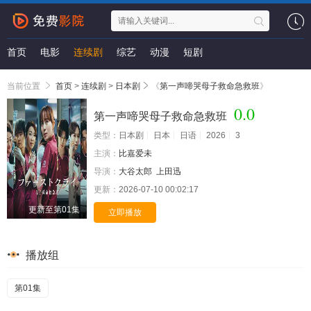
首页
电影
连续剧
综艺
动漫
短剧
当前位置
首页
>
连续剧
>
日本剧
《
第一声啼哭母子救命急救班
》
0.0
第一声啼哭母子救命急救班
类型：
日本剧
日本
日语
2026
3
主演：
比嘉爱未
导演：
大谷太郎
上田迅
更新：
2026-07-10 00:02:17
更新至第01集
立即播放
播放组
第01集