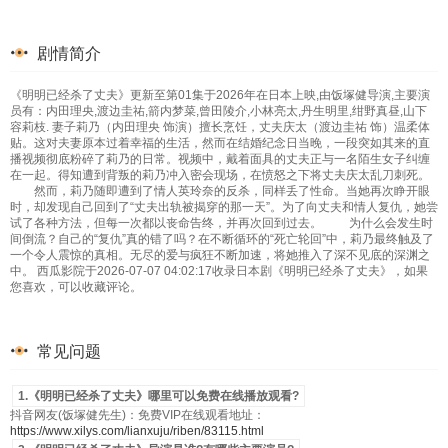
剧情简介
《明明已经杀了丈夫》更新至第01集于2026年在日本上映,由饭塚健导演,主要演
员有：内田理央,渡边圭祐,箭内梦菜,曾田陵介,小林亮太,丹生明里,绀野真昼,山下
容莉枝. 妻子莉乃（内田理央 饰演）擅长烹饪，丈夫庆太（渡边圭祐 饰）温柔体
贴。这对夫妻原本过着幸福的生活，然而在结婚纪念日当晚，一段突如其来的直
播视频彻底粉碎了莉乃的日常。视频中，戴着面具的丈夫正与一名陌生女子纠缠
在一起。得知遭到背叛的莉乃冲入密会现场，在愤怒之下将丈夫庆太乱刀刺死。
然而，莉乃随即遭到了情人英玲奈的反杀，同样丢了性命。当她再次睁开眼
时，却发现自己回到了“丈夫出轨被揭穿的那一天”。为了向丈夫和情人复仇，她尝
试了各种方法，但每一次都以丧命告终，并再次回到过去。 为什么会发生时
间倒流？自己的“复仇”真的错了吗？在不断循环的“死亡轮回”中，莉乃最终触及了
一个令人震惊的真相。无尽的爱与疯狂不断加速，将她推入了深不见底的深渊之
中。 西瓜影院于2026-07-07 04:02:17收录日本剧《明明已经杀了丈夫》，如果
您喜欢，可以收藏评论。
常见问题
1.《明明已经杀了丈夫》哪里可以免费在线播放观看?
抖音网友(饭塚健先生)：免费VIP在线观看地址：
https://www.xilys.com/lianxuju/riben/83115.html