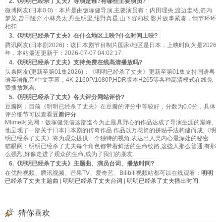
2.《明明已经杀了丈夫》导演是谁?有哪些主要演员?
微博网友(日本0.0)：本片是由饭塚健导演,主要演员有：内田理央,渡边圭祐,箭内
梦菜,曾田陵介,小林亮太,丹生明里,绀野真昼,山下容莉枝.影片故事紧凑，情节环环
相扣.
3.《明明已经杀了丈夫》在什么地区上映?什么时间上映?
腾讯网友(日本剧2026)：该日本剧节目制片国家/地区是日本，上映时间为是2026
年，本站最近更新于：2026-07-07 04:02:17.
4.《明明已经杀了丈夫》支持免费在线高清播放吗?
头条网友(更新至第01集2026)：《明明已经杀了丈夫》更新至第01集支持国语粤
语英语配音/中文字幕，4K-2160P/1080P,HDR版本H265等各种高清模式在线免
费播放观看.
5.《明明已经杀了丈夫》各大评分网站评价?
豆瓣网：目前《明明已经杀了丈夫》在豆瓣的评分中等较好，分数为0.0分，具体
评分细节可以查看
豆瓣评分
.
Mtime时光网：饭塚健凭借这部迄今为止最具野心的作品达成了导演生涯的巅峰,
他呈现了一部关于日本日本剧的传奇作品.作品以万花筒的拼贴手法构建而成,《明
明已经杀了丈夫》将为观众提供一个独特的视角,表达出人类内心最深处的秘密.
猫眼网：明明已经杀了丈夫每个角色都带着鲜活的生命纹路,这些人那么普通,有那
么强烈,好像走进了观众的生命,成为了我们的朋友.
6.《明明已经杀了丈夫》主题曲、演员台词、播放时间?
在优酷视频、腾讯视频、芒果TV、爱奇艺、Bilibili视频站都可以在线观看：
明明
已经杀了丈夫主题曲
|
明明已经杀了丈夫台词
|
明明已经杀了丈夫播出时间
.
猜你喜欢