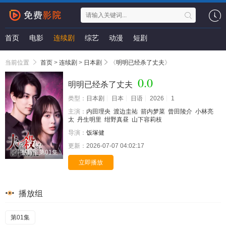
首页
电影
连续剧
综艺
动漫
短剧
当前位置
首页
>
连续剧
>
日本剧
《
明明已经杀了丈夫
》
0.0
明明已经杀了丈夫
类型：
日本剧
日本
日语
2026
1
主演：
内田理央
渡边圭祐
箭内梦菜
曾田陵介
小林亮
太
丹生明里
绀野真昼
山下容莉枝
导演：
饭塚健
更新：
2026-07-07 04:02:17
更新至第01集
立即播放
播放组
第01集