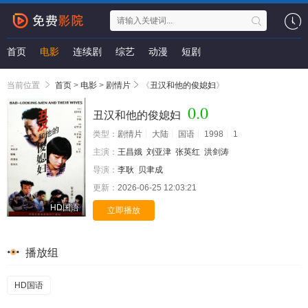
首页
电影
连续剧
综艺
动漫
短剧
当前位置
首页
>
电影
>
剧情片
《
丑汉和他的俊媳妇
》
0.0
丑汉和他的俊媳妇
类型：
剧情片
大陆
国语
1998
1
主演：
王昌娥
刘亚津
张英红
洪剑涛
导演：
李耿
贝聿成
更新：
2026-06-25 12:03:21
HD国语
立即播放
播放组
HD国语