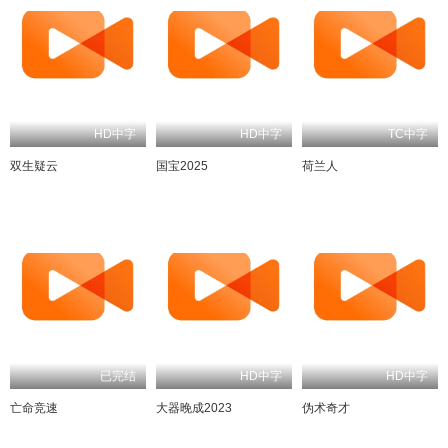
HD中字
HD中字
TC中字
双生疑云
国宝2025
荷兰人
已完结
HD中字
HD中字
亡命竞速
大器晚成2023
伪术奇才