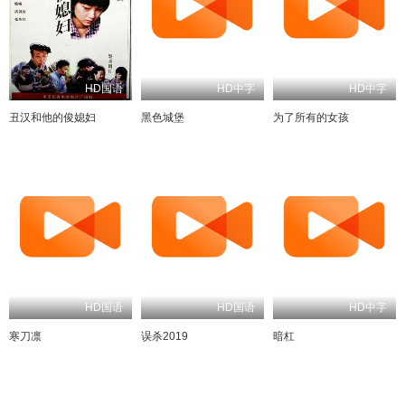
HD国语
HD中字
HD中字
丑汉和他的俊媳妇
黑色城堡
为了所有的女孩
HD国语
HD国语
HD中字
寒刀凛
误杀2019
暗杠