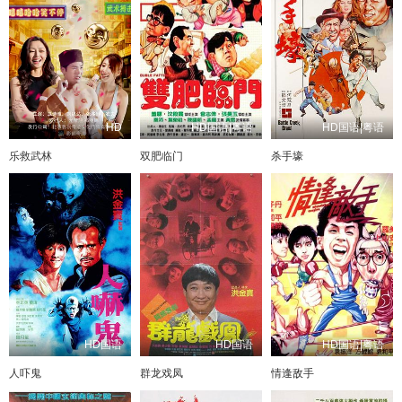
HD
HD国语|粤语
HD国语|粤语
乐救武林
双肥临门
杀手壕
HD国语
HD国语
HD国语|粤语
人吓鬼
群龙戏凤
情逢敌手