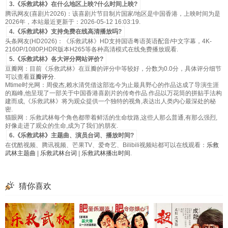
3.《乐救武林》在什么地区上映?什么时间上映?
腾讯网友(喜剧片2026)：该喜剧片节目制片国家/地区是中国香港，上映时间为是
2026年，本站最近更新于：2026-05-12 16:03:19.
4.《乐救武林》支持免费在线高清播放吗?
头条网友(HD2026)：《乐救武林》HD支持国语粤语英语配音/中文字幕，4K-
2160P/1080P,HDR版本H265等各种高清模式在线免费播放观看.
5.《乐救武林》各大评分网站评价?
豆瓣网：目前《乐救武林》在豆瓣的评分中等较好，分数为0.0分，具体评分细节
可以查看
豆瓣评分
.
Mtime时光网：周俊杰,赖水清凭借这部迄今为止最具野心的作品达成了导演生涯
的巅峰,他呈现了一部关于中国香港喜剧片的传奇作品.作品以万花筒的拼贴手法构
建而成,《乐救武林》将为观众提供一个独特的视角,表达出人类内心最深处的秘
密.
猫眼网：乐救武林每个角色都带着鲜活的生命纹路,这些人那么普通,有那么强烈,
好像走进了观众的生命,成为了我们的朋友.
6.《乐救武林》主题曲、演员台词、播放时间?
在优酷视频、腾讯视频、芒果TV、爱奇艺、Bilibili视频站都可以在线观看：
乐救
武林主题曲
|
乐救武林台词
|
乐救武林播出时间
.
猜你喜欢