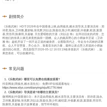
剧情简介
《乐救武林》HD于2026年在中国香港上映,由周俊杰,赖水清导演,主要演员有：郑
诗君,陆永,卫诗雅,夏尉喻,张兆辉,刘以达,陈嘉佳,陈少邦,戴铠霖,许俊豪,欧源,葉灝
基,劳浩羽,陈康琪,关嘉敏. 天生爱唱歌的方湛（刘以达 饰）去拜访旧友的武馆，怎
料他们的传承人俩兄弟竟然搞得一团糟。众人的颇具野心的小师妹辛芷诺（卫诗
雅 饰）趁机开设了一间不走正道的健身房，企图取而代之，夺走当今武林的话事
权。众人不甘堕落，齐心合力，靠着音乐的力量，最终让差点堕入邪道的小师妹
成功回心转意。 西瓜影院于2026-05-12 16:03:19收录喜剧片《乐救武林》，如
果您喜欢，可以收藏评论。
常见问题
1.《乐救武林》哪里可以免费在线播放观看?
抖音网友(周俊杰,赖水清先生)：免费VIP在线观看地址：
https://www.xilys.com/dianying/xiju/81776.html
2.《乐救武林》导演是谁?有哪些主要演员?
微博网友(中国香港0.0)：本片是由周俊杰,赖水清导演,主要演员有：郑诗君,陆永,
卫诗雅,夏尉喻,张兆辉,刘以达,陈嘉佳,陈少邦,戴铠霖,许俊豪,欧源,葉灝基,劳浩羽,
陈康琪,关嘉敏.影片故事紧凑，情节环环相扣.