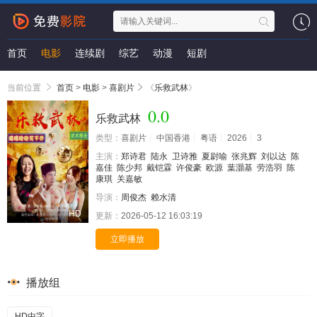
首页
电影
连续剧
综艺
动漫
短剧
当前位置
首页
>
电影
>
喜剧片
《
乐救武林
》
0.0
乐救武林
类型：
喜剧片
中国香港
粤语
2026
3
主演：
郑诗君
陆永
卫诗雅
夏尉喻
张兆辉
刘以达
陈
嘉佳
陈少邦
戴铠霖
许俊豪
欧源
葉灝基
劳浩羽
陈
康琪
关嘉敏
导演：
周俊杰
赖水清
HD
更新：
2026-05-12 16:03:19
立即播放
播放组
HD中字