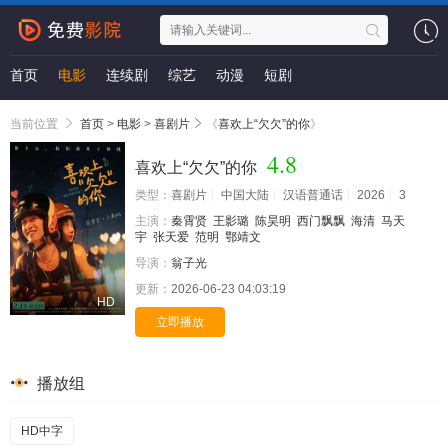
首页
电影
连续剧
综艺
动漫
短剧
当前位置
首页
>
电影
>
喜剧片
《
喜欢上“欠欠”的你
》
4.8
喜欢上“欠欠”的你
类型：
喜剧片
中国大陆
汉语普通话
2026
3
主演：
秦霄贤
王影璐
陈昊明
西门飘飘
海清
马天
宇
张天爱
范明
鄂靖文
导演：
翁子光
更新：
2026-06-23 04:03:19
HD
立即播放
播放组
HD中字