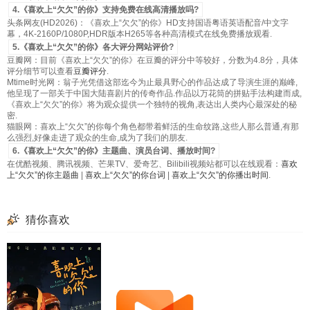
4.《喜欢上“欠欠”的你》支持免费在线高清播放吗?
头条网友(HD2026)：《喜欢上“欠欠”的你》HD支持国语粤语英语配音/中文字
幕，4K-2160P/1080P,HDR版本H265等各种高清模式在线免费播放观看.
5.《喜欢上“欠欠”的你》各大评分网站评价?
豆瓣网：目前《喜欢上“欠欠”的你》在豆瓣的评分中等较好，分数为4.8分，具体
评分细节可以查看
豆瓣评分
.
Mtime时光网：翁子光凭借这部迄今为止最具野心的作品达成了导演生涯的巅峰,
他呈现了一部关于中国大陆喜剧片的传奇作品.作品以万花筒的拼贴手法构建而成,
《喜欢上“欠欠”的你》将为观众提供一个独特的视角,表达出人类内心最深处的秘
密.
猫眼网：喜欢上“欠欠”的你每个角色都带着鲜活的生命纹路,这些人那么普通,有那
么强烈,好像走进了观众的生命,成为了我们的朋友.
6.《喜欢上“欠欠”的你》主题曲、演员台词、播放时间?
在优酷视频、腾讯视频、芒果TV、爱奇艺、Bilibili视频站都可以在线观看：
喜欢
上“欠欠”的你主题曲
|
喜欢上“欠欠”的你台词
|
喜欢上“欠欠”的你播出时间
.
猜你喜欢