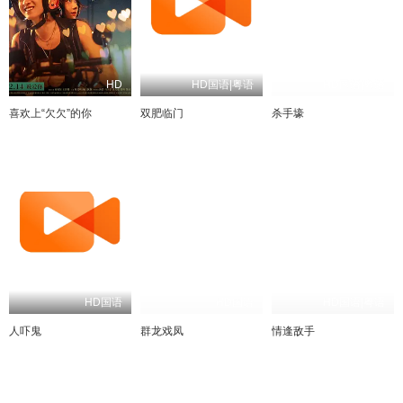
HD
HD国语|粤语
HD国语|粤语
喜欢上“欠欠”的你
双肥临门
杀手壕
HD国语
HD国语
HD国语|粤语
人吓鬼
群龙戏凤
情逢敌手