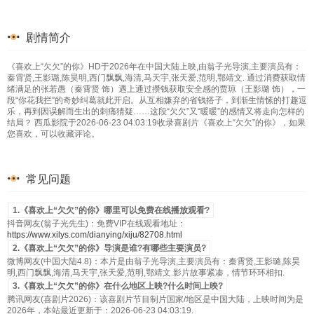
剧情简介
《喜欢上“欠欠”的你》HD于2026年在中国大陆上映,由翁子光导演,主要演员有：
秦霄贤,王影璐,陈昊明,西门飘飘,海清,马天宇,张天爱,范明,鄂靖文. 通过消费获取情
绪满足的张若愚（秦霄贤 饰）遇上通过攒钱获取安全感的贾琼（王影璐 饰），一
段“你花我拦”的奇妙纠葛就此开启。从互相嫌弃的省钱搭子，到渐生情愫的打趣逗
乐，再到因误解而生出的刺痛猜疑……这段“欠欠”又“暖暖”的感情又将走向怎样的
结局？ 西瓜影院于2026-06-23 04:03:19收录喜剧片《喜欢上“欠欠”的你》，如果
您喜欢，可以收藏评论。
常见问题
1.《喜欢上“欠欠”的你》哪里可以免费在线播放观看?
抖音网友(翁子光先生)：免费VIP在线观看地址：
https://www.xilys.com/dianying/xiju/82708.html
2.《喜欢上“欠欠”的你》导演是谁?有哪些主要演员?
微博网友(中国大陆4.8)：本片是由翁子光导演,主要演员有：秦霄贤,王影璐,陈昊
明,西门飘飘,海清,马天宇,张天爱,范明,鄂靖文.影片故事紧凑，情节环环相扣.
3.《喜欢上“欠欠”的你》在什么地区上映?什么时间上映?
腾讯网友(喜剧片2026)：该喜剧片节目制片国家/地区是中国大陆，上映时间为是
2026年，本站最近更新于：2026-06-23 04:03:19.