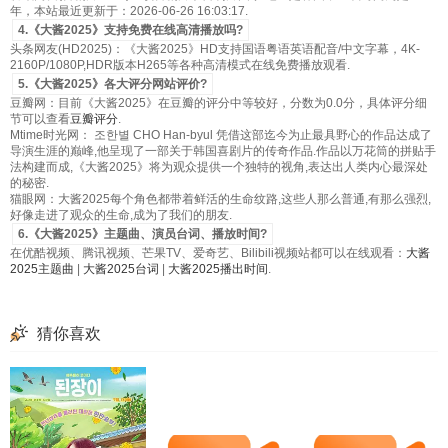
年，本站最近更新于：2026-06-26 16:03:17.
4.《大酱2025》支持免费在线高清播放吗?
头条网友(HD2025)：《大酱2025》HD支持国语粤语英语配音/中文字幕，4K-
2160P/1080P,HDR版本H265等各种高清模式在线免费播放观看.
5.《大酱2025》各大评分网站评价?
豆瓣网：目前《大酱2025》在豆瓣的评分中等较好，分数为0.0分，具体评分细
节可以查看
豆瓣评分
.
Mtime时光网： 조한별 CHO Han-byul 凭借这部迄今为止最具野心的作品达成了
导演生涯的巅峰,他呈现了一部关于韩国喜剧片的传奇作品.作品以万花筒的拼贴手
法构建而成,《大酱2025》将为观众提供一个独特的视角,表达出人类内心最深处
的秘密.
猫眼网：大酱2025每个角色都带着鲜活的生命纹路,这些人那么普通,有那么强烈,
好像走进了观众的生命,成为了我们的朋友.
6.《大酱2025》主题曲、演员台词、播放时间?
在优酷视频、腾讯视频、芒果TV、爱奇艺、Bilibili视频站都可以在线观看：
大酱
2025主题曲
|
大酱2025台词
|
大酱2025播出时间
.
猜你喜欢