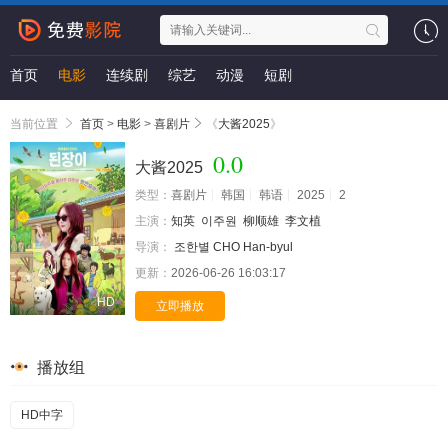
首页
电影
连续剧
综艺
动漫
短剧
当前位置
首页
>
电影
>
喜剧片
《
大酱2025
》
0.0
大酱2025
类型：
喜剧片
韩国
韩语
2025
2
主演：
知英
이주원
柳顺雄
李文植
导演：
조한별 CHO Han-byul
更新：
2026-06-26 16:03:17
HD
立即播放
播放组
HD中字