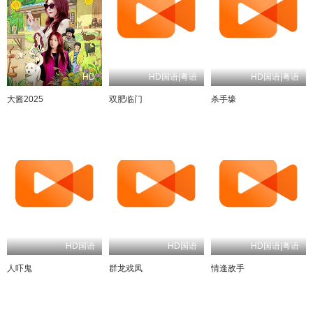
HD
HD国语|粤语
HD国语|粤语
大酱2025
双肥临门
杀手壕
HD国语
HD国语
HD国语|粤语
人吓鬼
群龙戏凤
情逢敌手