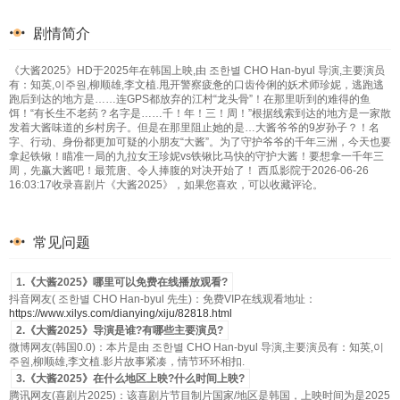
剧情简介
《大酱2025》HD于2025年在韩国上映,由 조한별 CHO Han-byul 导演,主要演员
有：知英,이주원,柳顺雄,李文植.甩开警察疲惫的口齿伶俐的妖术师珍妮，逃跑逃
跑后到达的地方是……连GPS都放弃的江村“龙头骨”！在那里听到的难得的鱼
饵！“有长生不老药？名字是……千！年！三！周！”根据线索到达的地方是一家散
发着大酱味道的乡村房子。但是在那里阻止她的是…大酱爷爷的9岁孙子？！名
字、行动、身份都更加可疑的小朋友“大酱”。为了守护爷爷的千年三洲，今天也要
拿起铁锹！瞄准一局的九拉女王珍妮vs铁锹比马快的守护大酱！要想拿一千年三
周，先赢大酱吧！最荒唐、令人捧腹的对决开始了！ 西瓜影院于2026-06-26
16:03:17收录喜剧片《大酱2025》，如果您喜欢，可以收藏评论。
常见问题
1.《大酱2025》哪里可以免费在线播放观看?
抖音网友( 조한별 CHO Han-byul 先生)：免费VIP在线观看地址：
https://www.xilys.com/dianying/xiju/82818.html
2.《大酱2025》导演是谁?有哪些主要演员?
微博网友(韩国0.0)：本片是由 조한별 CHO Han-byul 导演,主要演员有：知英,이
주원,柳顺雄,李文植.影片故事紧凑，情节环环相扣.
3.《大酱2025》在什么地区上映?什么时间上映?
腾讯网友(喜剧片2025)：该喜剧片节目制片国家/地区是韩国，上映时间为是2025