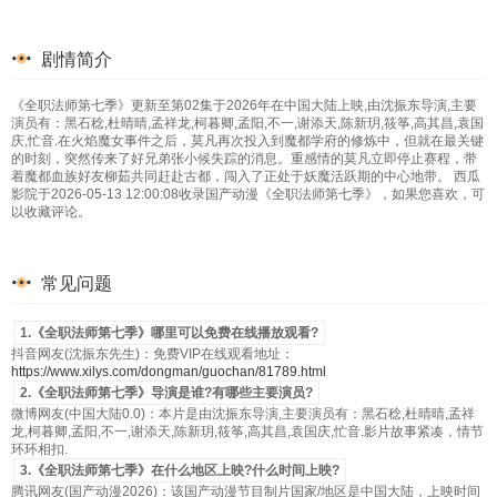
剧情简介
《全职法师第七季》更新至第02集于2026年在中国大陆上映,由沈振东导演,主要
演员有：黑石稔,杜晴晴,孟祥龙,柯暮卿,孟阳,不一,谢添天,陈新玥,筱筝,高其昌,袁国
庆,忙音.在火焰魔女事件之后，莫凡再次投入到魔都学府的修炼中，但就在最关键
的时刻，突然传来了好兄弟张小候失踪的消息。重感情的莫凡立即停止赛程，带
着魔都血族好友柳茹共同赶赴古都，闯入了正处于妖魔活跃期的中心地带。 西瓜
影院于2026-05-13 12:00:08收录国产动漫《全职法师第七季》，如果您喜欢，可
以收藏评论。
常见问题
1.《全职法师第七季》哪里可以免费在线播放观看?
抖音网友(沈振东先生)：免费VIP在线观看地址：
https://www.xilys.com/dongman/guochan/81789.html
2.《全职法师第七季》导演是谁?有哪些主要演员?
微博网友(中国大陆0.0)：本片是由沈振东导演,主要演员有：黑石稔,杜晴晴,孟祥
龙,柯暮卿,孟阳,不一,谢添天,陈新玥,筱筝,高其昌,袁国庆,忙音.影片故事紧凑，情节
环环相扣.
3.《全职法师第七季》在什么地区上映?什么时间上映?
腾讯网友(国产动漫2026)：该国产动漫节目制片国家/地区是中国大陆，上映时间