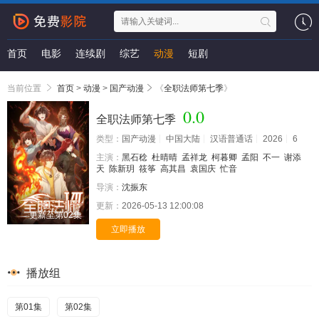
首页
电影
连续剧
综艺
动漫
短剧
当前位置
首页
>
动漫
>
国产动漫
《
全职法师第七季
》
0.0
全职法师第七季
类型：
国产动漫
中国大陆
汉语普通话
2026
6
主演：
黑石稔
杜晴晴
孟祥龙
柯暮卿
孟阳
不一
谢添
天
陈新玥
筱筝
高其昌
袁国庆
忙音
导演：
沈振东
更新：
2026-05-13 12:00:08
更新至第02集
立即播放
播放组
第01集
第02集