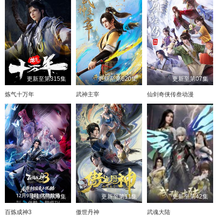
更新至第315集
更新至第620集
更新至第07集
炼气十万年
武神主宰
仙剑奇侠传叁动漫
更新至第09集
更新至第11集
更新至第42集
百炼成神3
傲世丹神
武魂大陆