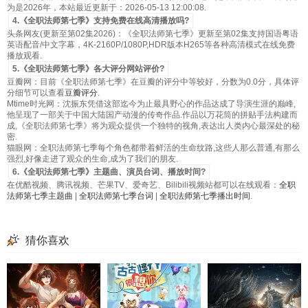
为是2026年，本站最近更新于：2026-05-13 12:00:08.
4.《全职法师第七季》支持免费在线高清播放吗?
头条网友(更新至第02集2026)：《全职法师第七季》更新至第02集支持国语粤语
英语配音/中文字幕，4K-2160P/1080P,HDR版本H265等各种高清模式在线免费
播放观看.
5.《全职法师第七季》各大评分网站评价?
豆瓣网：目前《全职法师第七季》在豆瓣的评分中等较好，分数为0.0分，具体评
分细节可以查看
豆瓣评分
.
Mtime时光网：沈振东凭借这部迄今为止最具野心的作品达成了导演生涯的巅峰,
他呈现了一部关于中国大陆国产动漫的传奇作品.作品以万花筒的拼贴手法构建而
成,《全职法师第七季》将为观众提供一个独特的视角,表达出人类内心最深处的秘
密.
猫眼网：全职法师第七季每个角色都带着鲜活的生命纹路,这些人那么普通,有那么
强烈,好像走进了观众的生命,成为了我们的朋友.
6.《全职法师第七季》主题曲、演员台词、播放时间?
在优酷视频、腾讯视频、芒果TV、爱奇艺、Bilibili视频站都可以在线观看：
全职
法师第七季主题曲
|
全职法师第七季台词
|
全职法师第七季播出时间
.
猜你喜欢