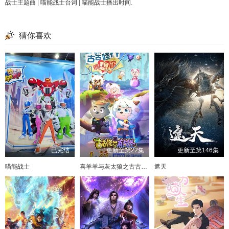
战士主题曲
|
喵能战士台词
|
喵能战士播出时间
.
猜你喜欢
已完结
更新至第22集
更新至第146集
喵能战士
喜羊羊与灰太狼之古古怪界有古怪
遮天