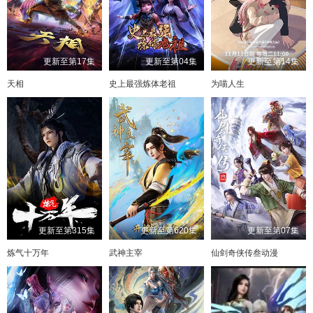
更新至第17集
更新至第04集
更新至第14集
天相
史上最强炼体老祖
为喵人生
更新至第315集
更新至第620集
更新至第07集
炼气十万年
武神主宰
仙剑奇侠传叁动漫