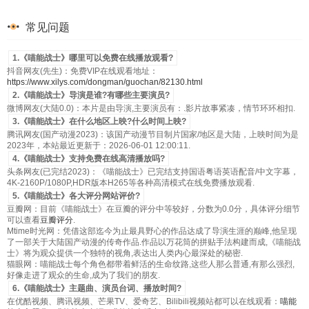
常见问题
1.《喵能战士》哪里可以免费在线播放观看?
抖音网友(先生)：免费VIP在线观看地址：
https://www.xilys.com/dongman/guochan/82130.html
2.《喵能战士》导演是谁?有哪些主要演员?
微博网友(大陆0.0)：本片是由导演,主要演员有：.影片故事紧凑，情节环环相扣.
3.《喵能战士》在什么地区上映?什么时间上映?
腾讯网友(国产动漫2023)：该国产动漫节目制片国家/地区是大陆，上映时间为是
2023年，本站最近更新于：2026-06-01 12:00:11.
4.《喵能战士》支持免费在线高清播放吗?
头条网友(已完结2023)：《喵能战士》已完结支持国语粤语英语配音/中文字幕，
4K-2160P/1080P,HDR版本H265等各种高清模式在线免费播放观看.
5.《喵能战士》各大评分网站评价?
豆瓣网：目前《喵能战士》在豆瓣的评分中等较好，分数为0.0分，具体评分细节
可以查看
豆瓣评分
.
Mtime时光网：凭借这部迄今为止最具野心的作品达成了导演生涯的巅峰,他呈现
了一部关于大陆国产动漫的传奇作品.作品以万花筒的拼贴手法构建而成,《喵能战
士》将为观众提供一个独特的视角,表达出人类内心最深处的秘密.
猫眼网：喵能战士每个角色都带着鲜活的生命纹路,这些人那么普通,有那么强烈,
好像走进了观众的生命,成为了我们的朋友.
6.《喵能战士》主题曲、演员台词、播放时间?
在优酷视频、腾讯视频、芒果TV、爱奇艺、Bilibili视频站都可以在线观看：
喵能