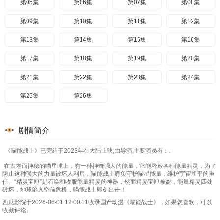
第05集
第06集
第07集
第08集
第09集
第10集
第11集
第12集
第13集
第14集
第15集
第16集
第17集
第18集
第19集
第20集
第21集
第22集
第23集
第24集
第25集
第26集
剧情简介
《喵能战士》已完结于2023年在大陆上映,由导演,主要演员有：.
在古老而神秘的喵星球上，有一种神奇强大的能量，它能释放各种能量精灵，为了
防止这种强大的力量被坏人利用，喵能战士肩负守护喵星能量，维护宇宙和平的重
任。“精灵宝匣”是召唤和收服能量精灵的神器，然而精灵宝匣被盗，能量精灵四处
破坏，地球陷入空前危机，喵能战士即刻出击！
西瓜影院于2026-06-01 12:00:11收录国产动漫《喵能战士》，如果您喜欢，可以
收藏评论。