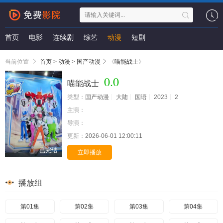
首页
电影
连续剧
综艺
动漫
短剧
当前位置
首页
>
动漫
>
国产动漫
《
喵能战士
》
0.0
喵能战士
类型：
国产动漫
大陆
国语
2023
2
主演：
导演：
更新：
2026-06-01 12:00:11
已完结
立即播放
播放组
第01集
第02集
第03集
第04集