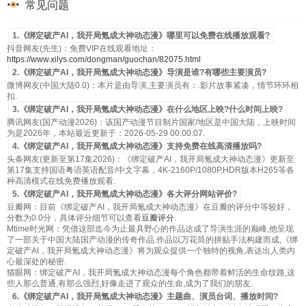
常见问题
1.《绑定破产AI，我开局氪成大神动态漫》哪里可以免费在线播放观看?
抖音网友(先生)：免费VIP在线观看地址：
https://www.xilys.com/dongman/guochan/82075.html
2.《绑定破产AI，我开局氪成大神动态漫》导演是谁?有哪些主要演员?
微博网友(中国大陆0.0)：本片是由导演,主要演员有：.影片故事紧凑，情节环环相
扣.
3.《绑定破产AI，我开局氪成大神动态漫》在什么地区上映?什么时间上映?
腾讯网友(国产动漫2026)：该国产动漫节目制片国家/地区是中国大陆，上映时间
为是2026年，本站最近更新于：2026-05-29 00:00:07.
4.《绑定破产AI，我开局氪成大神动态漫》支持免费在线高清播放吗?
头条网友(更新至第17集2026)：《绑定破产AI，我开局氪成大神动态漫》更新至
第17集支持国语粤语英语配音/中文字幕，4K-2160P/1080P,HDR版本H265等各
种高清模式在线免费播放观看.
5.《绑定破产AI，我开局氪成大神动态漫》各大评分网站评价?
豆瓣网：目前《绑定破产AI，我开局氪成大神动态漫》在豆瓣的评分中等较好，
分数为0.0分，具体评分细节可以查看
豆瓣评分
.
Mtime时光网：凭借这部迄今为止最具野心的作品达成了导演生涯的巅峰,他呈现
了一部关于中国大陆国产动漫的传奇作品.作品以万花筒的拼贴手法构建而成,《绑
定破产AI，我开局氪成大神动态漫》将为观众提供一个独特的视角,表达出人类内
心最深处的秘密.
猫眼网：绑定破产AI，我开局氪成大神动态漫每个角色都带着鲜活的生命纹路,这
些人那么普通,有那么强烈,好像走进了观众的生命,成为了我们的朋友.
6.《绑定破产AI，我开局氪成大神动态漫》主题曲、演员台词、播放时间?