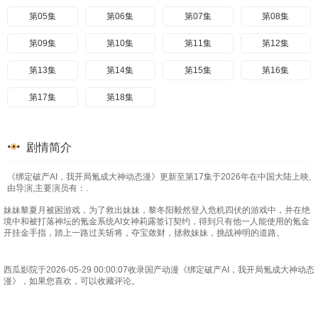
第05集
第06集
第07集
第08集
第09集
第10集
第11集
第12集
第13集
第14集
第15集
第16集
第17集
第18集
剧情简介
《绑定破产AI，我开局氪成大神动态漫》更新至第17集于2026年在中国大陆上映,
由导演,主要演员有：.
妹妹黎夏月被困游戏，为了救出妹妹，黎冬阳毅然登入危机四伏的游戏中，并在绝
境中和被打落神坛的氪金系统AI女神莉露签订契约，得到只有他一人能使用的氪金
开挂金手指，踏上一路过关斩将，夺宝敛财，拯救妹妹，挑战神明的道路。
西瓜影院于2026-05-29 00:00:07收录国产动漫《绑定破产AI，我开局氪成大神动态
漫》，如果您喜欢，可以收藏评论。