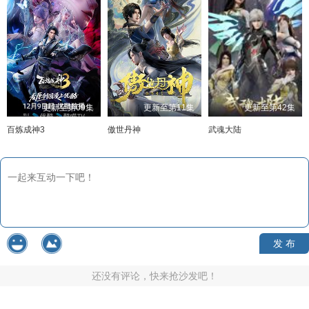
更新至第09集
更新至第11集
更新至第42集
百炼成神3
傲世丹神
武魂大陆
发 布
还没有评论，快来抢沙发吧！