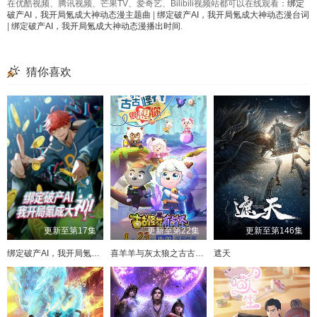
在优酷视频、腾讯视频、芒果TV、爱奇艺、Bilibili视频站都可以在线观看：
绑定
破产AI，我开局氪成大神动态漫主题曲
|
绑定破产AI，我开局氪成大神动态漫台词
|
绑定破产AI，我开局氪成大神动态漫播出时间
.
猜你喜欢
更新至第17集
更新至第22集
更新至第146集
绑定破产AI，我开局氪成大神动态漫
喜羊羊与灰太狼之古古怪界有古怪
遮天