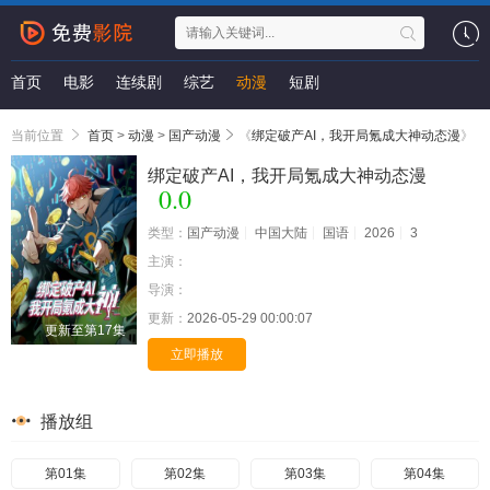
首页
电影
连续剧
综艺
动漫
短剧
当前位置
首页
>
动漫
>
国产动漫
《
绑定破产AI，我开局氪成大神动态漫
》
绑定破产AI，我开局氪成大神动态漫
0.0
类型：
国产动漫
中国大陆
国语
2026
3
主演：
导演：
更新：
2026-05-29 00:00:07
更新至第17集
立即播放
播放组
第01集
第02集
第03集
第04集