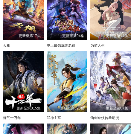
更新至第17集
更新至第04集
更新至第14集
天相
史上最强炼体老祖
为喵人生
更新至第315集
更新至第620集
更新至第07集
炼气十万年
武神主宰
仙剑奇侠传叁动漫