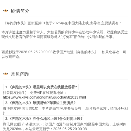
剧情简介
《奔跑的木头》更新至第01集于2026年在中国大陆上映,由导演,主要演员有：.
本片讲述速度力量超于常人、大智若愚的背脚少年在协助年少较弱、双腿瘫痪受过
现代文明教育的新任土司阿喜破除彝人“打冤家”旧传统中找回自我的故事。
西瓜影院于2026-05-25 20:00:08收录国产动漫《奔跑的木头》，如果您喜欢，可
以收藏评论。
常见问题
1.《奔跑的木头》哪里可以免费在线播放观看?
抖音网友(先生)：免费VIP在线观看地址：
https://www.xilys.com/dongman/guochan/82013.html
2.《奔跑的木头》导演是谁?有哪些主要演员?
微博网友(中国大陆0.0)：本片是由导演,主要演员有：.影片故事紧凑，情节环环相
扣.
3.《奔跑的木头》在什么地区上映?什么时间上映?
腾讯网友(国产动漫2026)：该国产动漫节目制片国家/地区是中国大陆，上映时间
为是2026年，本站最近更新于：2026-05-25 20:00:08.