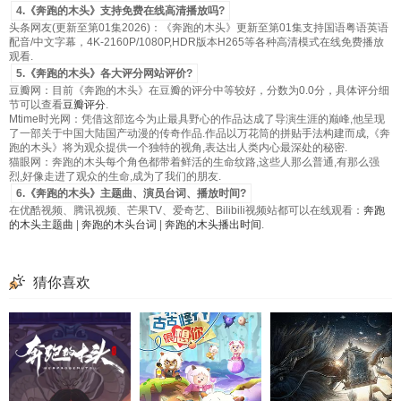
4.《奔跑的木头》支持免费在线高清播放吗?
头条网友(更新至第01集2026)：《奔跑的木头》更新至第01集支持国语粤语英语
配音/中文字幕，4K-2160P/1080P,HDR版本H265等各种高清模式在线免费播放
观看.
5.《奔跑的木头》各大评分网站评价?
豆瓣网：目前《奔跑的木头》在豆瓣的评分中等较好，分数为0.0分，具体评分细
节可以查看
豆瓣评分
.
Mtime时光网：凭借这部迄今为止最具野心的作品达成了导演生涯的巅峰,他呈现
了一部关于中国大陆国产动漫的传奇作品.作品以万花筒的拼贴手法构建而成,《奔
跑的木头》将为观众提供一个独特的视角,表达出人类内心最深处的秘密.
猫眼网：奔跑的木头每个角色都带着鲜活的生命纹路,这些人那么普通,有那么强
烈,好像走进了观众的生命,成为了我们的朋友.
6.《奔跑的木头》主题曲、演员台词、播放时间?
在优酷视频、腾讯视频、芒果TV、爱奇艺、Bilibili视频站都可以在线观看：
奔跑
的木头主题曲
|
奔跑的木头台词
|
奔跑的木头播出时间
.
猜你喜欢