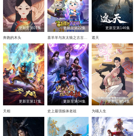
更新至第01集
更新至第22集
更新至第146集
奔跑的木头
喜羊羊与灰太狼之古古怪界有古怪
遮天
更新至第17集
更新至第04集
更新至第14集
天相
史上最强炼体老祖
为喵人生