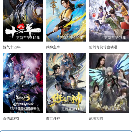
更新至第315集
更新至第620集
更新至第07集
炼气十万年
武神主宰
仙剑奇侠传叁动漫
更新至第09集
更新至第11集
更新至第42集
百炼成神3
傲世丹神
武魂大陆