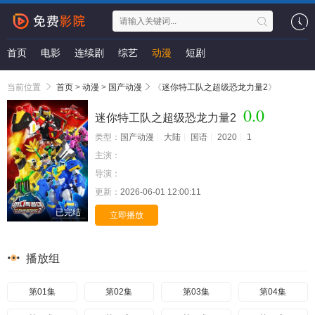
首页
电影
连续剧
综艺
动漫
短剧
当前位置
首页
>
动漫
>
国产动漫
《
迷你特工队之超级恐龙力量2
》
0.0
迷你特工队之超级恐龙力量2
类型：
国产动漫
大陆
国语
2020
1
主演：
导演：
更新：
2026-06-01 12:00:11
已完结
立即播放
播放组
第01集
第02集
第03集
第04集