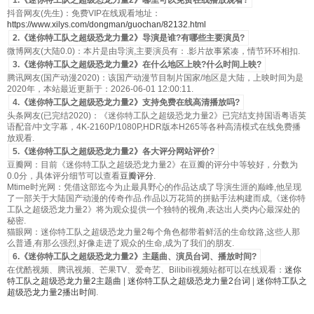
1.《迷你特工队之超级恐龙力量2》哪里可以免费在线播放观看?
抖音网友(先生)：免费VIP在线观看地址：
https://www.xilys.com/dongman/guochan/82132.html
2.《迷你特工队之超级恐龙力量2》导演是谁?有哪些主要演员?
微博网友(大陆0.0)：本片是由导演,主要演员有：.影片故事紧凑，情节环环相扣.
3.《迷你特工队之超级恐龙力量2》在什么地区上映?什么时间上映?
腾讯网友(国产动漫2020)：该国产动漫节目制片国家/地区是大陆，上映时间为是
2020年，本站最近更新于：2026-06-01 12:00:11.
4.《迷你特工队之超级恐龙力量2》支持免费在线高清播放吗?
头条网友(已完结2020)：《迷你特工队之超级恐龙力量2》已完结支持国语粤语英
语配音/中文字幕，4K-2160P/1080P,HDR版本H265等各种高清模式在线免费播
放观看.
5.《迷你特工队之超级恐龙力量2》各大评分网站评价?
豆瓣网：目前《迷你特工队之超级恐龙力量2》在豆瓣的评分中等较好，分数为
0.0分，具体评分细节可以查看
豆瓣评分
.
Mtime时光网：凭借这部迄今为止最具野心的作品达成了导演生涯的巅峰,他呈现
了一部关于大陆国产动漫的传奇作品.作品以万花筒的拼贴手法构建而成,《迷你特
工队之超级恐龙力量2》将为观众提供一个独特的视角,表达出人类内心最深处的
秘密.
猫眼网：迷你特工队之超级恐龙力量2每个角色都带着鲜活的生命纹路,这些人那
么普通,有那么强烈,好像走进了观众的生命,成为了我们的朋友.
6.《迷你特工队之超级恐龙力量2》主题曲、演员台词、播放时间?
在优酷视频、腾讯视频、芒果TV、爱奇艺、Bilibili视频站都可以在线观看：
迷你
特工队之超级恐龙力量2主题曲
|
迷你特工队之超级恐龙力量2台词
|
迷你特工队之
超级恐龙力量2播出时间
.