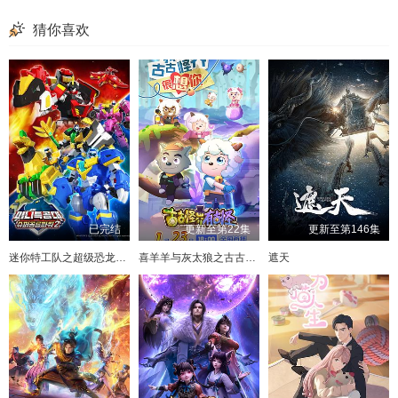
猜你喜欢
已完结
更新至第22集
更新至第146集
迷你特工队之超级恐龙力量2
喜羊羊与灰太狼之古古怪界有古怪
遮天