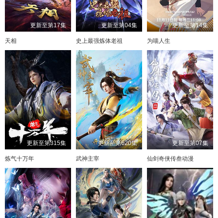
更新至第17集
更新至第04集
更新至第14集
天相
史上最强炼体老祖
为喵人生
更新至第315集
更新至第620集
更新至第07集
炼气十万年
武神主宰
仙剑奇侠传叁动漫