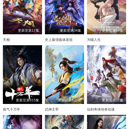
更新至第17集
更新至第04集
更新至第14集
天相
史上最强炼体老祖
为喵人生
更新至第315集
更新至第620集
更新至第07集
炼气十万年
武神主宰
仙剑奇侠传叁动漫