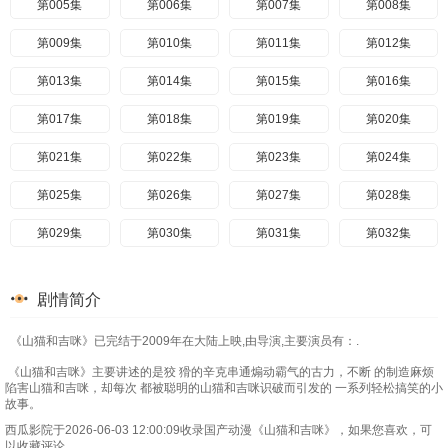
第005集
第006集
第007集
第008集
第009集
第010集
第011集
第012集
第013集
第014集
第015集
第016集
第017集
第018集
第019集
第020集
第021集
第022集
第023集
第024集
第025集
第026集
第027集
第028集
第029集
第030集
第031集
第032集
第033集
第034集
第035集
第036集
剧情简介
第037集
第038集
第039集
第040集
《山猫和吉咪》已完结于2009年在大陆上映,由导演,主要演员有：.
第041集
第042集
第043集
第044集
《山猫和吉咪》主要讲述的是狡 猾的辛克串通煽动霸气的古力，不断 的制造麻烦
第045集
第046集
第047集
第048集
陷害山猫和吉咪，却每次 都被聪明的山猫和吉咪识破而引发的 一系列轻松搞笑的小
故事。
第049集
第050集
第051集
第052集
西瓜影院于2026-06-03 12:00:09收录国产动漫《山猫和吉咪》，如果您喜欢，可
以收藏评论。