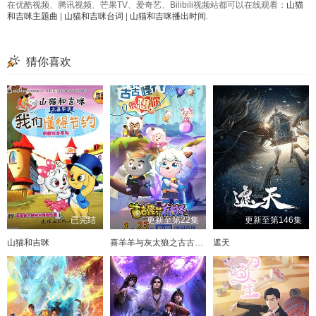
在优酷视频、腾讯视频、芒果TV、爱奇艺、Bilibili视频站都可以在线观看：
山猫
第101集
第102集
第103集
第104集
和吉咪主题曲
|
山猫和吉咪台词
|
山猫和吉咪播出时间
.
第105集
第106集
第107集
第108集
猜你喜欢
已完结
更新至第22集
更新至第146集
山猫和吉咪
喜羊羊与灰太狼之古古怪界有古怪
遮天