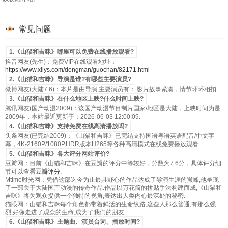
第053集
第054集
第055集
第056集
第057集
第058集
第059集
第060集
常见问题
第061集
第062集
第063集
第064集
1.《山猫和吉咪》哪里可以免费在线播放观看?
抖音网友(先生)：免费VIP在线观看地址：
第065集
第066集
第067集
第068集
https://www.xilys.com/dongman/guochan/82171.html
2.《山猫和吉咪》导演是谁?有哪些主要演员?
第069集
第070集
第071集
第072集
微博网友(大陆7.6)：本片是由导演,主要演员有：.影片故事紧凑，情节环环相扣.
3.《山猫和吉咪》在什么地区上映?什么时间上映?
第073集
第074集
第075集
第076集
腾讯网友(国产动漫2009)：该国产动漫节目制片国家/地区是大陆，上映时间为是
2009年，本站最近更新于：2026-06-03 12:00:09.
第077集
第078集
第079集
第080集
4.《山猫和吉咪》支持免费在线高清播放吗?
头条网友(已完结2009)：《山猫和吉咪》已完结支持国语粤语英语配音/中文字
第081集
第082集
第083集
第084集
幕，4K-2160P/1080P,HDR版本H265等各种高清模式在线免费播放观看.
5.《山猫和吉咪》各大评分网站评价?
第085集
第086集
第087集
第088集
豆瓣网：目前《山猫和吉咪》在豆瓣的评分中等较好，分数为7.6分，具体评分细
节可以查看
豆瓣评分
.
Mtime时光网：凭借这部迄今为止最具野心的作品达成了导演生涯的巅峰,他呈现
第089集
第090集
第091集
第092集
了一部关于大陆国产动漫的传奇作品.作品以万花筒的拼贴手法构建而成,《山猫和
吉咪》将为观众提供一个独特的视角,表达出人类内心最深处的秘密.
第093集
第094集
第095集
第096集
猫眼网：山猫和吉咪每个角色都带着鲜活的生命纹路,这些人那么普通,有那么强
烈,好像走进了观众的生命,成为了我们的朋友.
第097集
第098集
第099集
第100集
6.《山猫和吉咪》主题曲、演员台词、播放时间?