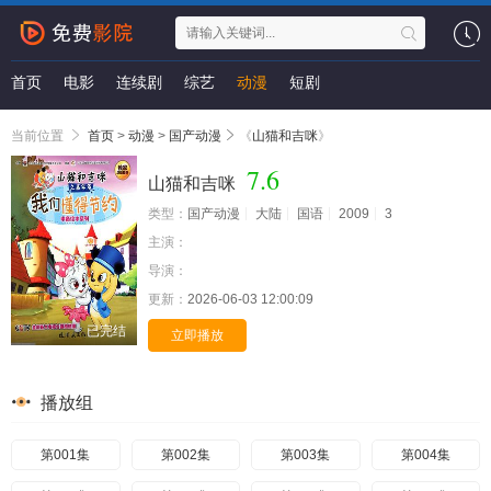
首页
电影
连续剧
综艺
动漫
短剧
当前位置
首页
>
动漫
>
国产动漫
《
山猫和吉咪
》
7.6
山猫和吉咪
类型：
国产动漫
大陆
国语
2009
3
主演：
导演：
更新：
2026-06-03 12:00:09
已完结
立即播放
播放组
第001集
第002集
第003集
第004集