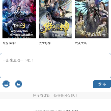
更新至第09集
更新至第11集
更新至第42集
百炼成神3
傲世丹神
武魂大陆
发 布
还没有评论，快来抢沙发吧！