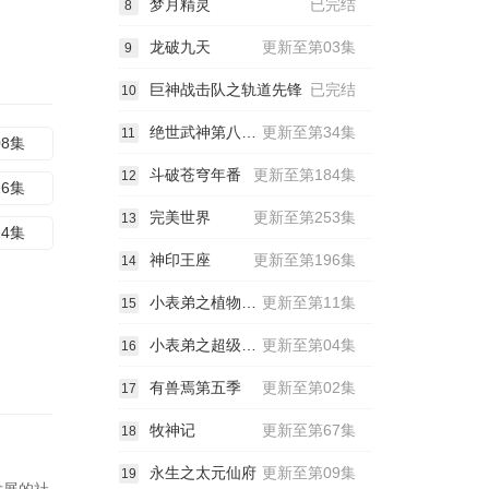
梦月精灵
已完结
8
龙破九天
更新至第03集
9
巨神战击队之轨道先锋
已完结
10
绝世武神第八季动态漫
更新至第34集
11
08集
斗破苍穹年番
更新至第184集
12
16集
完美世界
更新至第253集
13
24集
神印王座
更新至第196集
14
小表弟之植物大战三国动态漫
更新至第11集
15
小表弟之超级大反派动态漫
更新至第04集
16
有兽焉第五季
更新至第02集
17
牧神记
更新至第67集
18
永生之太元仙府
更新至第09集
19