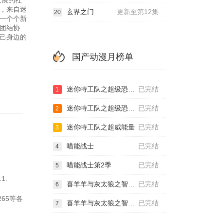
发展的社
，来自迷
玄界之门
更新至第12集
20
一个个新
团结协
己身边的
国产动漫月榜单
迷你特工队之超级恐龙力量
已完结
1
迷你特工队之超级恐龙力量2
已完结
2
迷你特工队之超威能量
已完结
3
喵能战士
已完结
4
喵能战士第2季
已完结
5
1.
喜羊羊与灰太狼之智趣羊学堂
已完结
6
265等各
喜羊羊与灰太狼之智趣羊学堂之五奇幻成语书
已完结
7