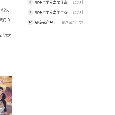
智趣羊学堂之地球嘉年华
已完结
8
花筒的拼
智趣羊学堂之羊羊游世界
已完结
9
我们的
绑定破产AI，我开局氪成大神动态漫
更新至第17集
10
级恐龙力