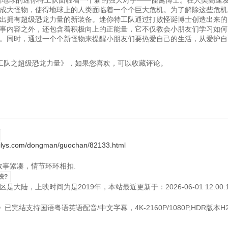
着地球的迷你特工队面临着一个新的强大对手——怪诞博士。在人类高速
成大怪物，使得地球上的人类面临着一个个巨大危机。为了解除这些危机
出拥有超级恐龙力量的新装备。迷你特工队通过打败怪诞博士创造出来的
事内容之外，还包含着积极向上的正能量，它不仅教会小朋友们学习如何
。同时，通过一个个新怪物来提醒小朋友们要热爱自己的生活，从爱护自
漫《迷你特工队之超级恐龙力量》，如果您喜欢，可以收藏评论。
xilys.com/dongman/guochan/82133.html
片故事紧凑，情节环环相扣.
映?
大陆，上映时间为是2019年，本站最近更新于：2026-06-01 12:00:1
完结支持国语粤语英语配音/中文字幕，4K-2160P/1080P,HDR版本H