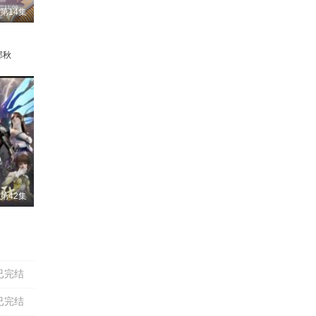
第14集
邱秋
第42集
星潮
胡亚捷
李逸
张雪敏
钱琛
孔天畅
杨潇然
唐明冬
陈曙阳
许潇文
吴鑫怡
赛尔德李
已完结
已完结