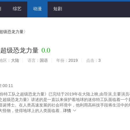
剧
综艺
动漫
短剧
超级恐龙力量
》
0.0
之超级恐龙力量
地区：
大陆
语言：
国语
年份：
2019
点击：
3
2:00:11
你特工队之超级恐龙力量》已完结于2019年在大陆上映,由导演,主要演员
之超级恐龙力量》讲述的是一直以来保护着地球的迷你特工队面临着一个
怪诞博士。在人类高速发展的社会环境中，他利用高科技手段将生活中的
大怪物，使得地球上的人类面临着...
详情