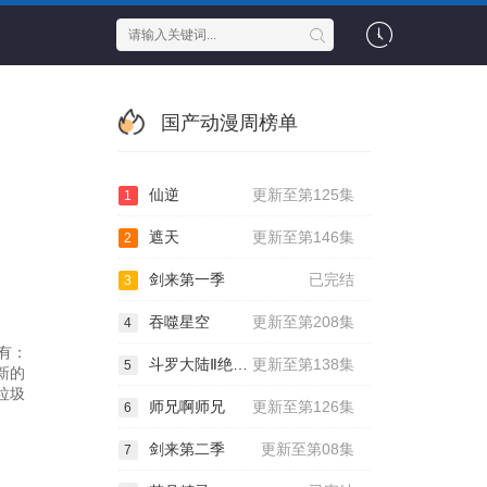
国产动漫周榜单
仙逆
更新至第125集
1
遮天
更新至第146集
2
剑来第一季
已完结
3
吞噬星空
更新至第208集
4
有：
斗罗大陆Ⅱ绝世唐门
更新至第138集
5
新的
垃圾
师兄啊师兄
更新至第126集
6
剑来第二季
更新至第08集
7