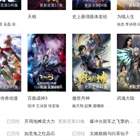
至第146集
更新至第17集
更新至第04集
更新至
天相
史上最强炼体老祖
为喵人生
景
吴磊
张若瑜
张欣
王肖兵
韩娇娇
李蝉妃
张杰
李诗萌
新至第07集
更新至第09集
更新至第11集
更新至
侠传叁动漫
百炼成神3
傲世丹神
武魂大陆
子
薇
唐策
关帅
李翰林
杨塑坤
闫子蔚
李进
张沛
王俊翔
王冰甜
胡正健
魏一凡
张若瑜
叙白
家明
张东
刘雯
康潇文
李冠辰
栾祥瑾
杨天翔
三羊
青琳昊
苗洋
赵爽
易湫
聂曦映
梅媛菲
沈依杭
凃雄飞
蔡海婷
羊羽先生
关帅
已完结
开局地摊卖大力
更新至第23集
爆冲火箭车之飞擎的召唤
已完结
如意兔之红晶石
已完结
太姥娘娘与白茶仙子