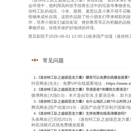
《迷你特工队之超级恐龙力量》讲述的是一直以来保护
会环境中，他利用高科技手段将生活中的垃圾等事物变化
你特工队的福乐、小米、路茜、麦思以及小奥不得不召唤
怪物来成长自我，这部作品除了给小朋友们带来精彩的故
作，培养小朋友们诚信友谊、挫折教育等正向积极的品格
事物开始，珍惜并保护好地球的环境。
西瓜影院于2026-06-01 12:00:11收录国产动
常见问题
1.《迷你特工队之超级恐龙力量》哪里可以免费在线播放观看?
抖音网友(先生)：免费VIP在线观看地址：
https://www.
2.《迷你特工队之超级恐龙力量》导演是谁?有哪些主要演员?
微博网友(大陆0.0)：本片是由导演,主要演员有：.影
3.《迷你特工队之超级恐龙力量》在什么地区上映?什么时间上
腾讯网友(国产动漫2019)：该国产动漫节目制片国家/地区是
4.《迷你特工队之超级恐龙力量》支持免费在线高清播放吗?
头条网友(已完结2019)：《迷你特工队之超级恐龙力量》已
种高清模式在线免费播放观看.