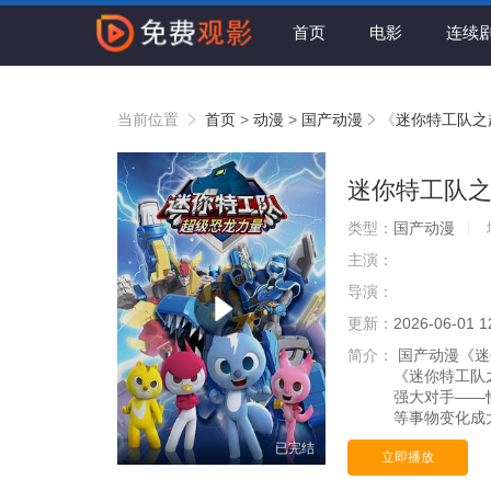
首页
电影
连续
当前位置
首页
>
动漫
>
国产动漫
《
迷你特工队之
迷你特工队
类型：
国产动漫
主演：
导演：
更新：
2026-06-01 1
简介：
国产动漫《迷
《迷你特工队
强大对手——
等事物变化成
已完结
立即播放