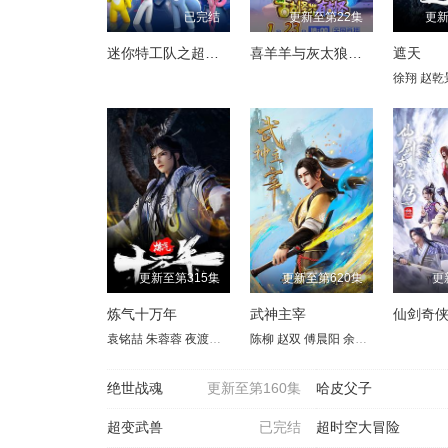
已完结
更新至第22集
更新
迷你特工队之超级恐龙力量
喜羊羊与灰太狼之古古怪界有古怪
遮天
徐翔
赵乾
更新至第315集
更新至第620集
更
炼气十万年
武神主宰
仙剑奇
袁铭喆
朱蓉蓉
夜渡于野
孙睿扬
陈柳
王曼诗
赵双
傅晨阳
周侗
夏觅尘
余澜
胡霖
孙熹鹤
张恩泽
张胡
王
绝世战魂
更新至第160集
哈皮父子
超变武兽
已完结
超时空大冒险