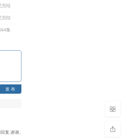
已完结
已完结
64集
发 布
回复,谢谢。