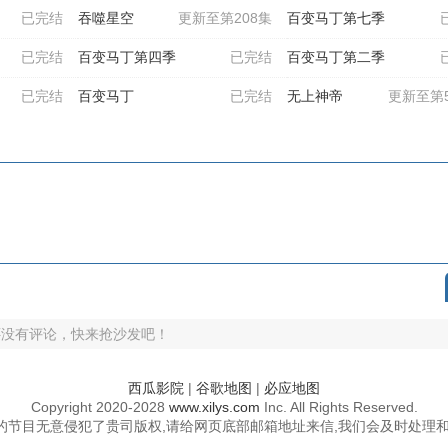
已完结
吞噬星空
更新至第208集
百变马丁第七季
已完结
百变马丁第四季
已完结
百变马丁第二季
已完结
百变马丁
已完结
无上神帝
更新至第5
还没有评论，快来抢沙发吧！
西瓜影院
|
谷歌地图
|
必应地图
Copyright
2020-2028
www.xilys.com
Inc. All Rights Reserved.
的节目无意侵犯了贵司版权,请给网页底部邮箱地址来信,我们会及时处理和