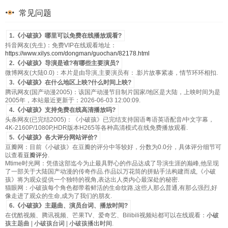
第053集
第054集
第055集
第056集
常见问题
第057集
第058集
第059集
第060集
1.《小破孩》哪里可以免费在线播放观看?
抖音网友(先生)：免费VIP在线观看地址：
第061集
第062集
第063集
第064集
https://www.xilys.com/dongman/guochan/82178.html
2.《小破孩》导演是谁?有哪些主要演员?
第065集
第066集
第067集
第068集
微博网友(大陆0.0)：本片是由导演,主要演员有：.影片故事紧凑，情节环环相扣.
3.《小破孩》在什么地区上映?什么时间上映?
第069集
第070集
第071集
第072集
腾讯网友(国产动漫2005)：该国产动漫节目制片国家/地区是大陆，上映时间为是
2005年，本站最近更新于：2026-06-03 12:00:09.
第073集
第074集
第075集
第076集
4.《小破孩》支持免费在线高清播放吗?
头条网友(已完结2005)：《小破孩》已完结支持国语粤语英语配音/中文字幕，
第077集
第078集
第079集
第080集
4K-2160P/1080P,HDR版本H265等各种高清模式在线免费播放观看.
5.《小破孩》各大评分网站评价?
第081集
第082集
第083集
第084集
豆瓣网：目前《小破孩》在豆瓣的评分中等较好，分数为0.0分，具体评分细节可
以查看
豆瓣评分
.
第085集
第086集
第087集
第088集
Mtime时光网：凭借这部迄今为止最具野心的作品达成了导演生涯的巅峰,他呈现
了一部关于大陆国产动漫的传奇作品.作品以万花筒的拼贴手法构建而成,《小破
孩》将为观众提供一个独特的视角,表达出人类内心最深处的秘密.
第089集
第090集
第091集
第092集
猫眼网：小破孩每个角色都带着鲜活的生命纹路,这些人那么普通,有那么强烈,好
像走进了观众的生命,成为了我们的朋友.
第093集
第094集
第095集
第096集
6.《小破孩》主题曲、演员台词、播放时间?
在优酷视频、腾讯视频、芒果TV、爱奇艺、Bilibili视频站都可以在线观看：
小破
第097集
第098集
第099集
第100集
孩主题曲
|
小破孩台词
|
小破孩播出时间
.