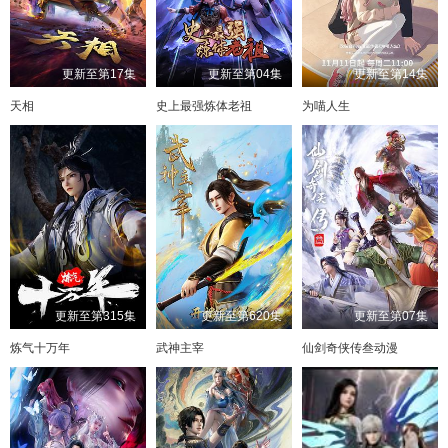
更新至第17集
更新至第04集
更新至第14集
天相
史上最强炼体老祖
为喵人生
更新至第315集
更新至第620集
更新至第07集
炼气十万年
武神主宰
仙剑奇侠传叁动漫