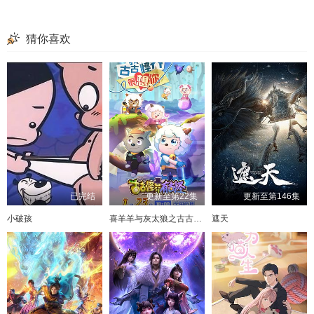
第101集
第102集
第103集
第104集
猜你喜欢
第105集
第106集
第107集
第108集
第109集
第110集
第111集
第112集
第113集
第114集
第115集
第116集
第117集
已完结
更新至第22集
更新至第146集
小破孩
喜羊羊与灰太狼之古古怪界有古怪
遮天