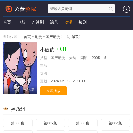
首页
电影
连续剧
综艺
动漫
短剧
当前位置
首页
>
动漫
>
国产动漫
《
小破孩
》
0.0
小破孩
类型：
国产动漫
大陆
国语
2005
5
主演：
导演：
更新：
2026-06-03 12:00:09
已完结
立即播放
播放组
第001集
第002集
第003集
第004集