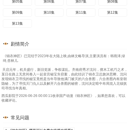
第05集
第06集
第07集
第08集
第09集
第10集
第11集
第12集
第13集
剧情简介
《锦衣神匠》已完结于2023年在大陆上映,由林文略导演,主要演员有：韩雨泽,绿
绮,杏林儿.
天启元年，机关盛行，新旧党派，争权谋乱。齐南府秀才沈问，擅木工机巧之术，
某日在路上无意间卷入一起皇宫秘宝失窃案，由此结识了锦衣卫总旗沐思卿。沈问
发现锦衣卫寻找的秘宝竟然是当年导致他满门被灭的六合兽图，六合兽图内有皇朝
隐秘，为了寻找灭门仇人以及解开六合兽图的秘密，沈问决定暗中布局混入北镇抚
司寻找当年真相。
西瓜影院于2026-06-26 00:00:11收录国产动漫《锦衣神匠》，如果您喜欢，可以
收藏评论。
常见问题