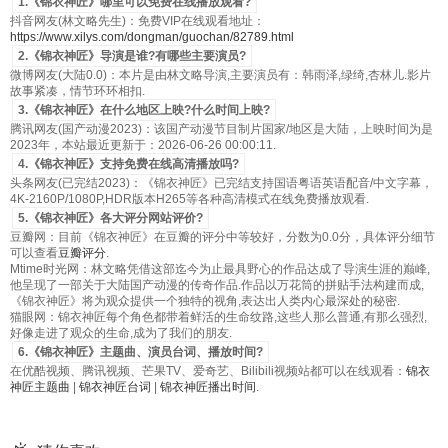
1.《锦衣神匠》哪里可以免费在线播放观看?
抖音网友(林文略先生)：免费VIP在线观看地址：
https://www.xilys.com/dongman/guochan/82789.html
2.《锦衣神匠》导演是谁?有哪些主要演员?
微博网友(大陆0.0)：本片是由林文略导演,主要演员有：韩雨泽,绿绮,杏林儿.影片
故事紧凑，情节环环相扣.
3.《锦衣神匠》在什么地区上映?什么时间上映?
腾讯网友(国产动漫2023)：该国产动漫节目制片国家/地区是大陆，上映时间为是
2023年，本站最近更新于：2026-06-26 00:00:11.
4.《锦衣神匠》支持免费在线高清播放吗?
头条网友(已完结2023)：《锦衣神匠》已完结支持国语粤语英语配音/中文字幕，
4K-2160P/1080P,HDR版本H265等各种高清模式在线免费播放观看.
5.《锦衣神匠》各大评分网站评价?
豆瓣网：目前《锦衣神匠》在豆瓣的评分中等较好，分数为0.0分，具体评分细节
可以查看
豆瓣评分
.
Mtime时光网：林文略凭借这部迄今为止最具野心的作品达成了导演生涯的巅峰,
他呈现了一部关于大陆国产动漫的传奇作品.作品以万花筒的拼贴手法构建而成,
《锦衣神匠》将为观众提供一个独特的视角,表达出人类内心最深处的秘密.
猫眼网：锦衣神匠每个角色都带着鲜活的生命纹路,这些人那么普通,有那么强烈,
好像走进了观众的生命,成为了我们的朋友.
6.《锦衣神匠》主题曲、演员台词、播放时间?
在优酷视频、腾讯视频、芒果TV、爱奇艺、Bilibili视频站都可以在线观看：
锦衣
神匠主题曲
|
锦衣神匠台词
|
锦衣神匠播出时间
.