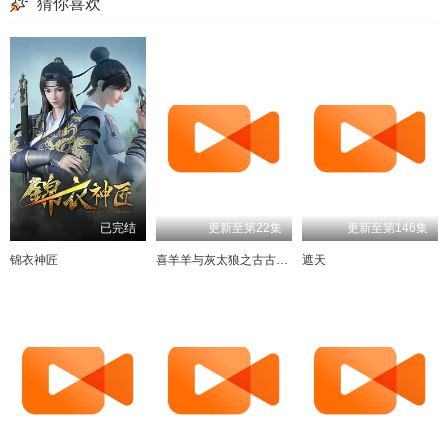
猜你喜欢
已完结
更新至第22集
更新至第146集
锦衣神匠
喜羊羊与灰太狼之古古怪界有古怪
遮天