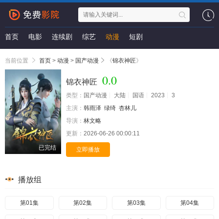
首页
电影
连续剧
综艺
动漫
短剧
当前位置
首页
>
动漫
>
国产动漫
《
锦衣神匠
》
0.0
锦衣神匠
类型：
国产动漫
大陆
国语
2023
3
主演：
韩雨泽
绿绮
杏林儿
导演：
林文略
更新：
2026-06-26 00:00:11
已完结
立即播放
播放组
第01集
第02集
第03集
第04集