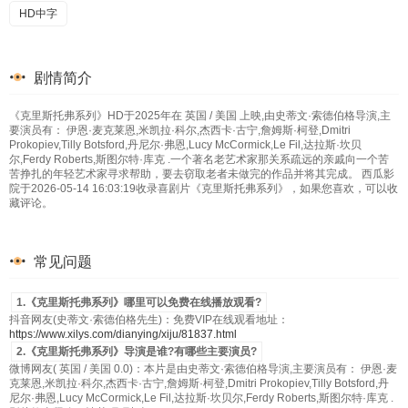
HD中字
剧情简介
《克里斯托弗系列》HD于2025年在 英国 / 美国 上映,由史蒂文·索德伯格导演,主
要演员有： 伊恩·麦克莱恩,米凯拉·科尔,杰西卡·古宁,詹姆斯·柯登,Dmitri
Prokopiev,Tilly Botsford,丹尼尔·弗恩,Lucy McCormick,Le Fil,达拉斯·坎贝
尔,Ferdy Roberts,斯图尔特·库克 .一个著名老艺术家那关系疏远的亲戚向一个苦
苦挣扎的年轻艺术家寻求帮助，要去窃取老者未做完的作品并将其完成。 西瓜影
院于2026-05-14 16:03:19收录喜剧片《克里斯托弗系列》，如果您喜欢，可以收
藏评论。
常见问题
1.《克里斯托弗系列》哪里可以免费在线播放观看?
抖音网友(史蒂文·索德伯格先生)：免费VIP在线观看地址：
https://www.xilys.com/dianying/xiju/81837.html
2.《克里斯托弗系列》导演是谁?有哪些主要演员?
微博网友( 英国 / 美国 0.0)：本片是由史蒂文·索德伯格导演,主要演员有： 伊恩·麦
克莱恩,米凯拉·科尔,杰西卡·古宁,詹姆斯·柯登,Dmitri Prokopiev,Tilly Botsford,丹
尼尔·弗恩,Lucy McCormick,Le Fil,达拉斯·坎贝尔,Ferdy Roberts,斯图尔特·库克 .