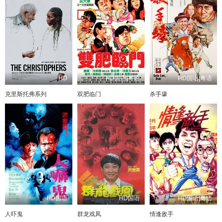
HD
HD国语|粤语
HD国语|粤语
克里斯托弗系列
双肥临门
杀手壕
HD国语
HD国语
HD国语|粤语
人吓鬼
群龙戏凤
情逢敌手