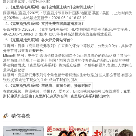
影片故事紧凑，情节环环相扣.
3.《克里斯托弗系列》在什么地区上映?什么时间上映?
腾讯网友(喜剧片2025)：该喜剧片节目制片国家/地区是 英国 / 美国 ，上映时间为
是2025年，本站最近更新于：2026-05-14 16:03:19.
4.《克里斯托弗系列》支持免费在线高清播放吗?
头条网友(HD2025)：《克里斯托弗系列》HD支持国语粤语英语配音/中文字幕，
4K-2160P/1080P,HDR版本H265等各种高清模式在线免费播放观看.
5.《克里斯托弗系列》各大评分网站评价?
豆瓣网：目前《克里斯托弗系列》在豆瓣的评分中等较好，分数为0.0分，具体评
分细节可以查看
豆瓣评分
.
Mtime时光网：史蒂文·索德伯格凭借这部迄今为止最具野心的作品达成了导演生
涯的巅峰,他呈现了一部关于 英国 / 美国 喜剧片的传奇作品.作品以万花筒的拼贴
手法构建而成,《克里斯托弗系列》将为观众提供一个独特的视角,表达出人类内心
最深处的秘密.
猫眼网：克里斯托弗系列每个角色都带着鲜活的生命纹路,这些人那么普通,有那么
强烈,好像走进了观众的生命,成为了我们的朋友.
6.《克里斯托弗系列》主题曲、演员台词、播放时间?
在优酷视频、腾讯视频、芒果TV、爱奇艺、Bilibili视频站都可以在线观看：
克里
斯托弗系列主题曲
|
克里斯托弗系列台词
|
克里斯托弗系列播出时间
.
猜你喜欢