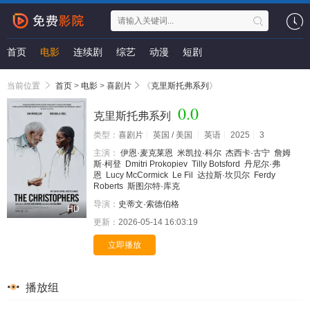
首页
电影
连续剧
综艺
动漫
短剧
当前位置
首页
>
电影
>
喜剧片
《
克里斯托弗系列
》
0.0
克里斯托弗系列
类型：
喜剧片
英国 / 美国
英语
2025
3
主演：
伊恩·麦克莱恩
米凯拉·科尔
杰西卡·古宁
詹姆
斯·柯登
Dmitri Prokopiev
Tilly Botsford
丹尼尔·弗
恩
Lucy McCormick
Le Fil
达拉斯·坎贝尔
Ferdy
Roberts
斯图尔特·库克
导演：
史蒂文·索德伯格
HD
更新：
2026-05-14 16:03:19
立即播放
播放组