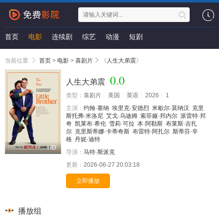
首页
电影
连续剧
综艺
动漫
短剧
当前位置
首页
>
电影
>
喜剧片
《
人生大弟震
》
0.0
人生大弟震
类型：
喜剧片
美国
英语
2026
1
主演：
约翰·塞纳
埃里克·安德烈
米歇尔·莫纳汉
克里
斯托弗·米洛尼
艾戈·乌迪姆
索菲娅·邦内尔
派雷特·邦
奇
凯莱布·希伦
雪莉·可拉
本·阿勒斯
布莱斯·吉扎
尔
克里斯蒂娜·卡蒂奇斯
布雷特·阿扎尔
斯蒂芬·辛
格
丹妮·迪特
HD
导演：
马特·斯派克
更新：
2026-06-27 20:03:18
立即播放
播放组