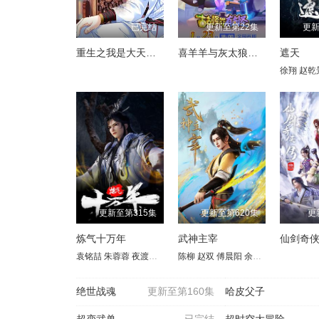
已完结
更新至第22集
更新
重生之我是大天神动态漫画第1季
喜羊羊与灰太狼之古古怪界有古怪
遮天
徐翔
赵乾
更新至第315集
更新至第620集
更
炼气十万年
武神主宰
仙剑奇
袁铭喆
朱蓉蓉
夜渡于野
孙睿扬
陈柳
王曼诗
赵双
傅晨阳
周侗
夏觅尘
余澜
胡霖
孙熹鹤
张恩泽
张胡
王
绝世战魂
更新至第160集
哈皮父子
超变武兽
已完结
超时空大冒险