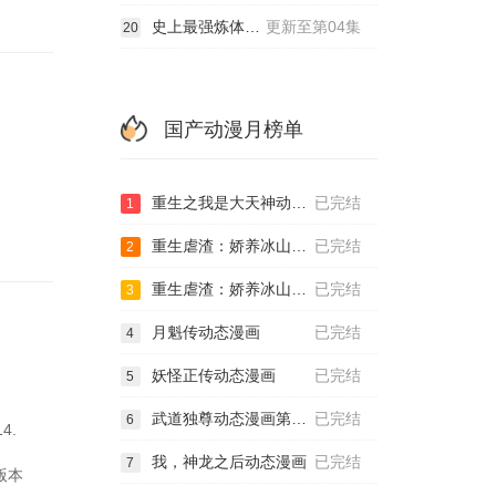
史上最强炼体老祖
更新至第04集
20
国产动漫月榜单
重生之我是大天神动态漫画第1季
已完结
1
重生虐渣：娇养冰山总裁动态漫画
已完结
2
重生虐渣：娇养冰山总裁动态漫画第2季
已完结
3
月魁传动态漫画
已完结
4
妖怪正传动态漫画
已完结
5
武道独尊动态漫画第2季
已完结
6
4.
我，神龙之后动态漫画
已完结
7
版本