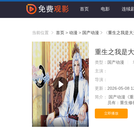
首页
电影
连续
当前位置
首页
>
动漫
>
国产动漫
《
重生之我是大
重生之我是大
类型：
国产动漫
主演：
导演：
更新：
2026-05-08 1
简介：
国产动漫《重
员有：重生修行
立即播放
已完结