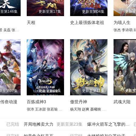
至第146集
更新至第17集
更新至第04集
更新至
天相
史上最强炼体老祖
为喵人生
景
吴磊
张若瑜
张欣
王肖兵
韩娇娇
李蝉妃
张杰
李诗萌
新至第07集
更新至第09集
更新至第11集
更新至
侠传叁动漫
百炼成神3
傲世丹神
武魂大陆
子
薇
唐策
关帅
李翰林
杨塑坤
闫子蔚
李进
张沛
王俊翔
王冰甜
胡正健
魏一凡
张若瑜
叙白
家明
张东
刘雯
康潇文
李冠辰
栾祥瑾
杨天翔
三羊
青琳昊
苗洋
赵爽
易湫
聂曦映
梅媛菲
沈依杭
凃雄飞
蔡海婷
羊羽先生
关帅
已完结
开局地摊卖大力
更新至第23集
爆冲火箭车之飞擎的召唤
已完结
如意兔之红晶石
已完结
太姥娘娘与白茶仙子