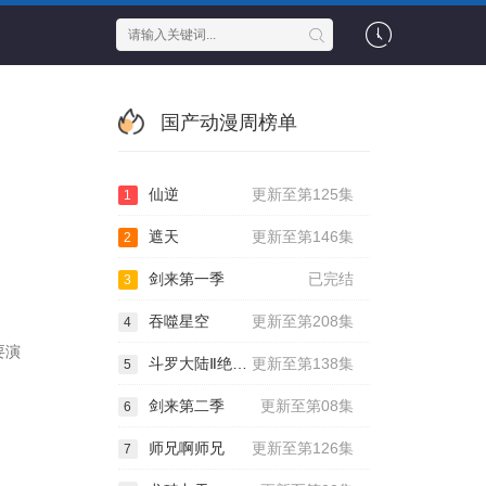
国产动漫周榜单
仙逆
更新至第125集
1
遮天
更新至第146集
2
剑来第一季
已完结
3
吞噬星空
更新至第208集
4
要演
斗罗大陆Ⅱ绝世唐门
更新至第138集
5
剑来第二季
更新至第08集
6
师兄啊师兄
更新至第126集
7