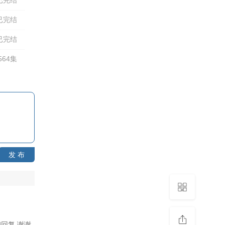
已完结
已完结
64集
发 布
回复,谢谢。