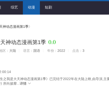
剧
综艺
动漫
短剧
天神动态漫画第1季
》
0.0
天神动态漫画第1季
地区：
大陆
语言：
国语
年份：
2022
点击：
3
2:00:14
生之我是大天神动态漫画第1季》已完结于2022年在大陆上映,由导演,主
 所向披靡...
详情