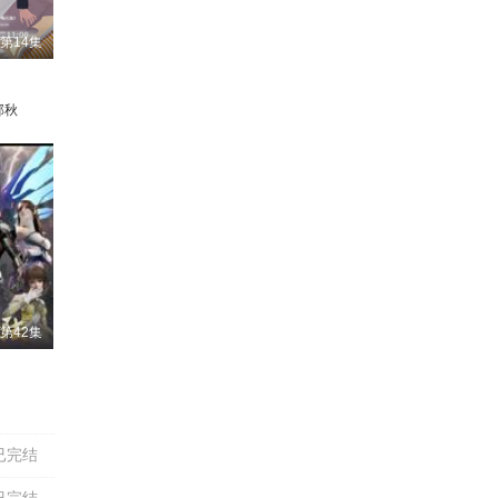
第14集
邱秋
第42集
星潮
胡亚捷
李逸
张雪敏
钱琛
孔天畅
杨潇然
唐明冬
陈曙阳
许潇文
吴鑫怡
赛尔德李
已完结
已完结