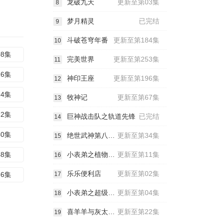
龙破九天
更新至第03集
8
梦月精灵
已完结
9
斗破苍穹年番
更新至第184集
10
08集
完美世界
更新至第253集
11
16集
神印王座
更新至第196集
12
24集
牧神记
更新至第67集
13
32集
巨神战击队之轨道先锋
已完结
14
40集
绝世武神第八季动态漫
更新至第34集
15
48集
小表弟之植物大战三国动态漫
更新至第11集
16
乐乐便利店
更新至第02集
56集
17
小表弟之超级大反派动态漫
更新至第04集
18
喜羊羊与灰太狼之古古怪界有古怪
更新至第22集
19