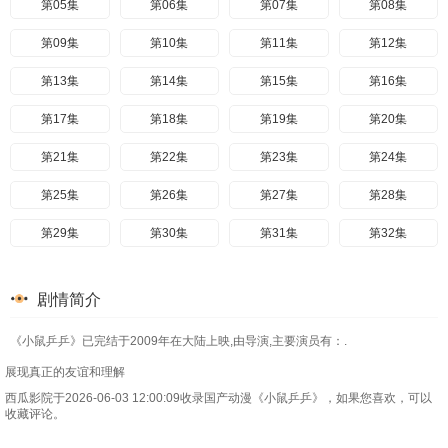
第05集
第06集
第07集
第08集
第09集
第10集
第11集
第12集
第13集
第14集
第15集
第16集
第17集
第18集
第19集
第20集
第21集
第22集
第23集
第24集
第25集
第26集
第27集
第28集
第29集
第30集
第31集
第32集
第33集
第34集
第35集
第36集
剧情简介
第37集
第38集
第39集
第40集
《小鼠乒乒》已完结于2009年在大陆上映,由导演,主要演员有：.
第41集
第42集
第43集
第44集
展现真正的友谊和理解
第45集
第46集
第47集
第48集
西瓜影院于2026-06-03 12:00:09收录国产动漫《小鼠乒乒》，如果您喜欢，可以
收藏评论。
第49集
第50集
第51集
第52集