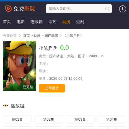
首页
电影
连续剧
综艺
动漫
短剧
当前位置
首页
>
动漫
>
国产动漫
《
小鼠乒乒
》
0.0
小鼠乒乒
类型：
国产动漫
大陆
国语
2009
2
主演：
导演：
更新：
2026-06-03 12:00:09
已完结
立即播放
播放组
第01集
第02集
第03集
第04集