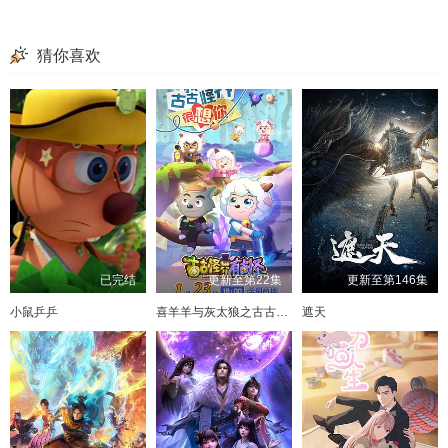
猜你喜欢
已完结
更新至第22集
更新至第146集
小鼠乒乒
喜羊羊与灰太狼之古古怪界有古怪
遮天