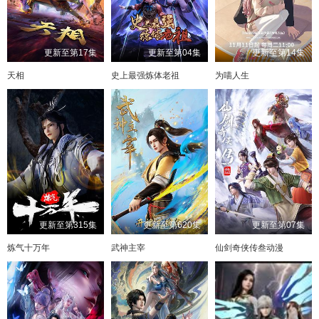
更新至第17集
更新至第04集
更新至第14集
天相
史上最强炼体老祖
为喵人生
更新至第315集
更新至第620集
更新至第07集
炼气十万年
武神主宰
仙剑奇侠传叁动漫