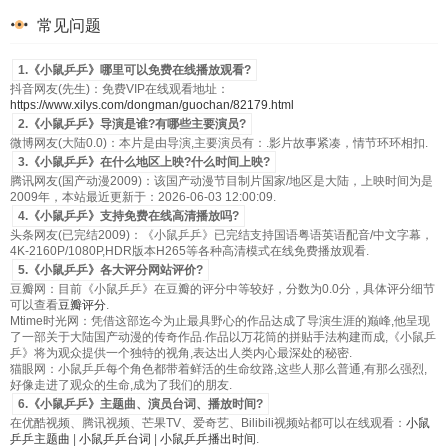
常见问题
1.《小鼠乒乒》哪里可以免费在线播放观看?
抖音网友(先生)：免费VIP在线观看地址：
https://www.xilys.com/dongman/guochan/82179.html
2.《小鼠乒乒》导演是谁?有哪些主要演员?
微博网友(大陆0.0)：本片是由导演,主要演员有：.影片故事紧凑，情节环环相扣.
3.《小鼠乒乒》在什么地区上映?什么时间上映?
腾讯网友(国产动漫2009)：该国产动漫节目制片国家/地区是大陆，上映时间为是
2009年，本站最近更新于：2026-06-03 12:00:09.
4.《小鼠乒乒》支持免费在线高清播放吗?
头条网友(已完结2009)：《小鼠乒乒》已完结支持国语粤语英语配音/中文字幕，
4K-2160P/1080P,HDR版本H265等各种高清模式在线免费播放观看.
5.《小鼠乒乒》各大评分网站评价?
豆瓣网：目前《小鼠乒乒》在豆瓣的评分中等较好，分数为0.0分，具体评分细节
可以查看
豆瓣评分
.
Mtime时光网：凭借这部迄今为止最具野心的作品达成了导演生涯的巅峰,他呈现
了一部关于大陆国产动漫的传奇作品.作品以万花筒的拼贴手法构建而成,《小鼠乒
乒》将为观众提供一个独特的视角,表达出人类内心最深处的秘密.
猫眼网：小鼠乒乒每个角色都带着鲜活的生命纹路,这些人那么普通,有那么强烈,
好像走进了观众的生命,成为了我们的朋友.
6.《小鼠乒乒》主题曲、演员台词、播放时间?
在优酷视频、腾讯视频、芒果TV、爱奇艺、Bilibili视频站都可以在线观看：
小鼠
乒乒主题曲
|
小鼠乒乒台词
|
小鼠乒乒播出时间
.