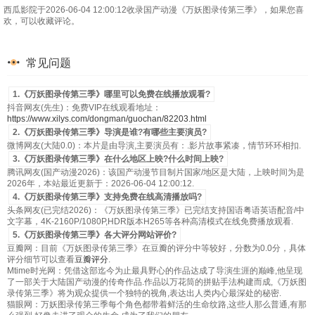
第53集
第54集
第55集
第56集
西瓜影院于2026-06-04 12:00:12收录国产动漫《万妖图录传第三季》，如果您喜
欢，可以收藏评论。
第57集
第58集
常见问题
1.《万妖图录传第三季》哪里可以免费在线播放观看?
抖音网友(先生)：免费VIP在线观看地址：
https://www.xilys.com/dongman/guochan/82203.html
2.《万妖图录传第三季》导演是谁?有哪些主要演员?
微博网友(大陆0.0)：本片是由导演,主要演员有：.影片故事紧凑，情节环环相扣.
3.《万妖图录传第三季》在什么地区上映?什么时间上映?
腾讯网友(国产动漫2026)：该国产动漫节目制片国家/地区是大陆，上映时间为是
2026年，本站最近更新于：2026-06-04 12:00:12.
4.《万妖图录传第三季》支持免费在线高清播放吗?
头条网友(已完结2026)：《万妖图录传第三季》已完结支持国语粤语英语配音/中
文字幕，4K-2160P/1080P,HDR版本H265等各种高清模式在线免费播放观看.
5.《万妖图录传第三季》各大评分网站评价?
豆瓣网：目前《万妖图录传第三季》在豆瓣的评分中等较好，分数为0.0分，具体
评分细节可以查看
豆瓣评分
.
Mtime时光网：凭借这部迄今为止最具野心的作品达成了导演生涯的巅峰,他呈现
了一部关于大陆国产动漫的传奇作品.作品以万花筒的拼贴手法构建而成,《万妖图
录传第三季》将为观众提供一个独特的视角,表达出人类内心最深处的秘密.
猫眼网：万妖图录传第三季每个角色都带着鲜活的生命纹路,这些人那么普通,有那