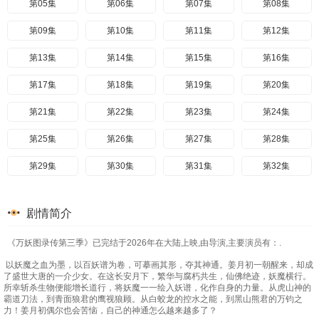
第05集
第06集
第07集
第08集
第09集
第10集
第11集
第12集
第13集
第14集
第15集
第16集
第17集
第18集
第19集
第20集
第21集
第22集
第23集
第24集
第25集
第26集
第27集
第28集
第29集
第30集
第31集
第32集
第33集
第34集
第35集
第36集
剧情简介
第37集
第38集
第39集
第40集
《万妖图录传第三季》已完结于2026年在大陆上映,由导演,主要演员有：.
第41集
第42集
第43集
第44集
以妖魔之血为墨，以百妖谱为卷，可摹画其形，夺其神通。姜月初一朝醒来，却成
第45集
第46集
第47集
第48集
了盛世大唐的一介少女。在这长安月下，繁华与腐朽共生，仙佛绝迹，妖魔横行。
所幸斩杀生物便能增长道行，将妖魔一一绘入妖谱，化作自身的力量。从虎山神的
霸道刀法，到青面狼君的鹰视狼顾。从白蛟龙的控水之能，到黑山熊君的万钧之
第49集
第50集
第51集
第52集
力！姜月初偶尔也会苦恼，自己的神通怎么越来越多了？