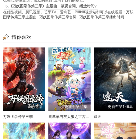
么强烈,好像走进了观众的生命,成为了我们的朋友.
6.《万妖图录传第三季》主题曲、演员台词、播放时间?
在优酷视频、腾讯视频、芒果TV、爱奇艺、Bilibili视频站都可以在线观看：
万妖
图录传第三季主题曲
|
万妖图录传第三季台词
|
万妖图录传第三季播出时间
.
猜你喜欢
已完结
更新至第22集
更新至第146集
万妖图录传第三季
喜羊羊与灰太狼之古古怪界有古怪
遮天