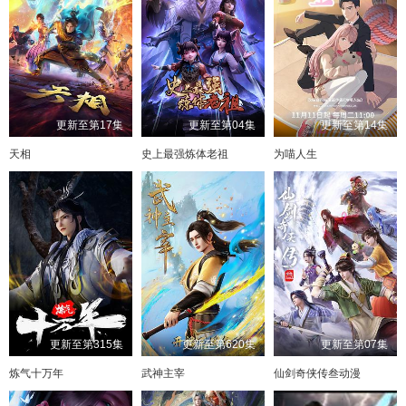
更新至第17集
更新至第04集
更新至第14集
天相
史上最强炼体老祖
为喵人生
更新至第315集
更新至第620集
更新至第07集
炼气十万年
武神主宰
仙剑奇侠传叁动漫