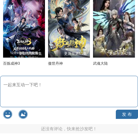
更新至第09集
更新至第11集
更新至第42集
百炼成神3
傲世丹神
武魂大陆
发 布
还没有评论，快来抢沙发吧！