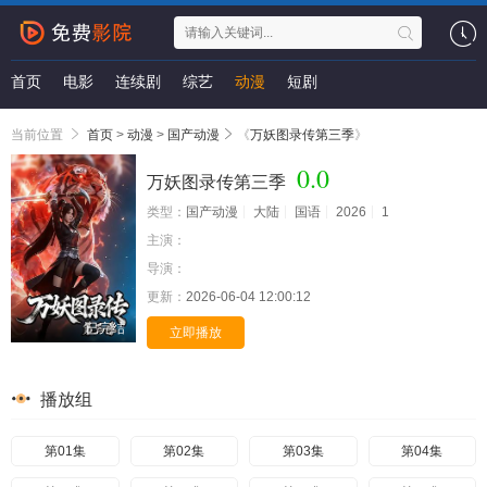
首页
电影
连续剧
综艺
动漫
短剧
当前位置
首页
>
动漫
>
国产动漫
《
万妖图录传第三季
》
0.0
万妖图录传第三季
类型：
国产动漫
大陆
国语
2026
1
主演：
导演：
更新：
2026-06-04 12:00:12
已完结
立即播放
播放组
第01集
第02集
第03集
第04集