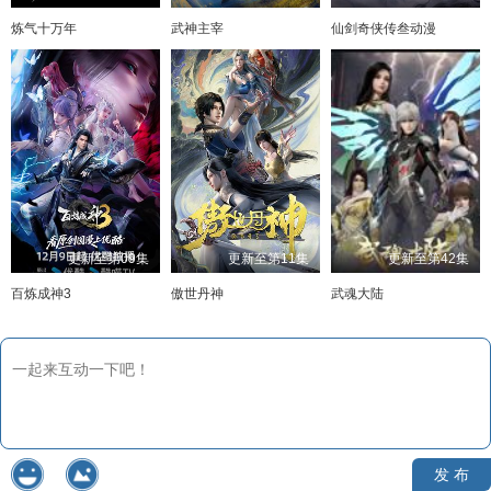
炼气十万年
武神主宰
仙剑奇侠传叁动漫
更新至第09集
更新至第11集
更新至第42集
百炼成神3
傲世丹神
武魂大陆
发 布