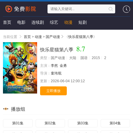
首页
电影
连续剧
综艺
动漫
短剧
当前位置
首页
>
动漫
>
国产动漫
《
快乐星猫第八季
》
8.7
快乐星猫第八季
类型：
国产动漫
大陆
国语
2015
2
主演：
李然
金勇
导演：
童玮珉
更新：
2026-06-04 12:00:12
已完结
立即播放
播放组
第01集
第02集
第03集
第04集