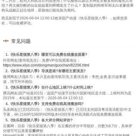
十二判官，处刑人和执法官到底使用了什么秘密武器让天神星里被复制的魔化兵害
怕？再次被吵醒的仙女姐姐看到蟑螂发生了什么？ 复制版的狗将军和太白老爹搭乘
狗头战舰正赶往地球，星猫他们能化险为夷吗。
西瓜影院于2026-06-04 12:00:12收录国产动漫《快乐星猫第八季》，如果您喜
欢，可以收藏评论。
常见问题
1.《快乐星猫第八季》哪里可以免费在线播放观看?
抖音网友(童玮珉先生)：免费VIP在线观看地址：
https://www.xilys.com/dongman/guochan/82206.html
2.《快乐星猫第八季》导演是谁?有哪些主要演员?
微博网友(大陆8.7)：本片是由童玮珉导演,主要演员有：李然,金勇.影片故事紧
凑，情节环环相扣.
3.《快乐星猫第八季》在什么地区上映?什么时间上映?
腾讯网友(国产动漫2015)：该国产动漫节目制片国家/地区是大陆，上映时间为是
2015年，本站最近更新于：2026-06-04 12:00:12.
4.《快乐星猫第八季》支持免费在线高清播放吗?
头条网友(已完结2015)：《快乐星猫第八季》已完结支持国语粤语英语配音/中文
字幕，4K-2160P/1080P,HDR版本H265等各种高清模式在线免费播放观看.
5.《快乐星猫第八季》各大评分网站评价?
豆瓣网：目前《快乐星猫第八季》在豆瓣的评分中等较好，分数为8.7分，具体评
分细节可以查看
豆瓣评分
.
Mtime时光网：童玮珉凭借这部迄今为止最具野心的作品达成了导演生涯的巅峰,