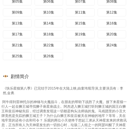
第05集
第06集
第07集
第08集
第09集
第10集
第11集
第12集
第13集
第14集
第15集
第16集
第17集
第18集
第19集
第20集
第21集
第22集
第23集
第24集
第25集
第26集
剧情简介
《快乐星猫第八季》已完结于2015年在大陆上映,由童玮珉导演,主要演员有：李
然,金勇.
阿牛得到雷神托尔的神锤与火魔战斗，在朋友的帮助下战胜了火魔。接下来星猫一
行人一起去狮王城寻找狮子座星座战士。阿杰进入狮王城打听到狮王城的国王白狮
王和皇后神秘失踪，经过调查发现这一切都是狗头法师搞的鬼。马戏团里的小丑大
牌竟然是失踪的狮王城王子？为什么白狮王和皇后被关在神秘的地牢？等等，关在
地牢里的还有小吉和司令？ 乐观的两位小天使终于想起三弟从天神星发来的求救讯
息，正当所有人为天神星发生的一切担心时，垃圾二人组之一的阿瑟叫醒了天神星