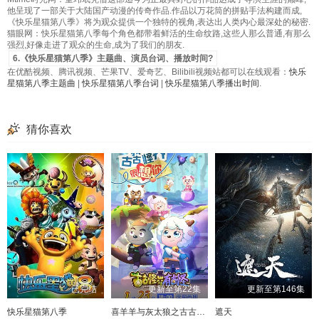
他呈现了一部关于大陆国产动漫的传奇作品.作品以万花筒的拼贴手法构建而成,
《快乐星猫第八季》将为观众提供一个独特的视角,表达出人类内心最深处的秘密.
猫眼网：快乐星猫第八季每个角色都带着鲜活的生命纹路,这些人那么普通,有那么
强烈,好像走进了观众的生命,成为了我们的朋友.
6.《快乐星猫第八季》主题曲、演员台词、播放时间?
在优酷视频、腾讯视频、芒果TV、爱奇艺、Bilibili视频站都可以在线观看：
快乐
星猫第八季主题曲
|
快乐星猫第八季台词
|
快乐星猫第八季播出时间
.
猜你喜欢
已完结
更新至第22集
更新至第146集
快乐星猫第八季
喜羊羊与灰太狼之古古怪界有古怪
遮天