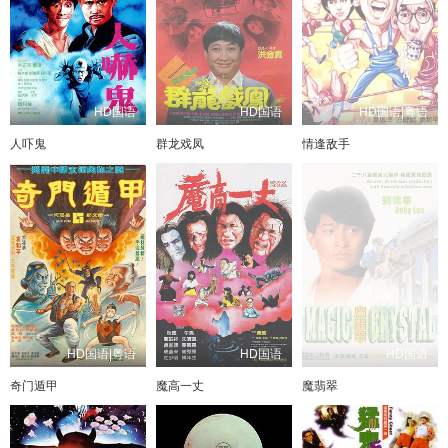
HD国语
HD国语
HD国语|粤语
人吓鬼
群龙戏凤
情逢敌手
HD国语|粤语
HD国语
HD国语
奇门遁甲
魔高一丈
魔翡翠