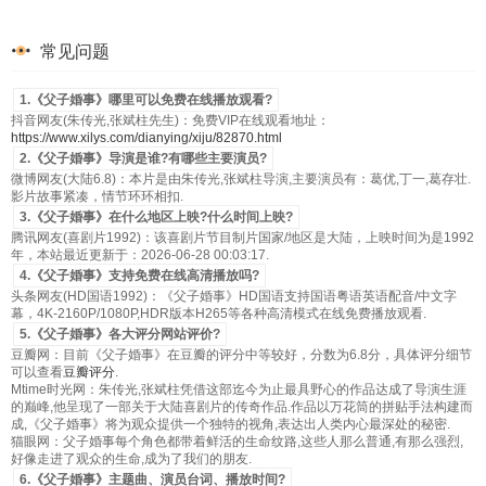
常见问题
1.《父子婚事》哪里可以免费在线播放观看?
抖音网友(朱传光,张斌柱先生)：免费VIP在线观看地址：
https://www.xilys.com/dianying/xiju/82870.html
2.《父子婚事》导演是谁?有哪些主要演员?
微博网友(大陆6.8)：本片是由朱传光,张斌柱导演,主要演员有：葛优,丁一,葛存壮.
影片故事紧凑，情节环环相扣.
3.《父子婚事》在什么地区上映?什么时间上映?
腾讯网友(喜剧片1992)：该喜剧片节目制片国家/地区是大陆，上映时间为是1992
年，本站最近更新于：2026-06-28 00:03:17.
4.《父子婚事》支持免费在线高清播放吗?
头条网友(HD国语1992)：《父子婚事》HD国语支持国语粤语英语配音/中文字
幕，4K-2160P/1080P,HDR版本H265等各种高清模式在线免费播放观看.
5.《父子婚事》各大评分网站评价?
豆瓣网：目前《父子婚事》在豆瓣的评分中等较好，分数为6.8分，具体评分细节
可以查看
豆瓣评分
.
Mtime时光网：朱传光,张斌柱凭借这部迄今为止最具野心的作品达成了导演生涯
的巅峰,他呈现了一部关于大陆喜剧片的传奇作品.作品以万花筒的拼贴手法构建而
成,《父子婚事》将为观众提供一个独特的视角,表达出人类内心最深处的秘密.
猫眼网：父子婚事每个角色都带着鲜活的生命纹路,这些人那么普通,有那么强烈,
好像走进了观众的生命,成为了我们的朋友.
6.《父子婚事》主题曲、演员台词、播放时间?