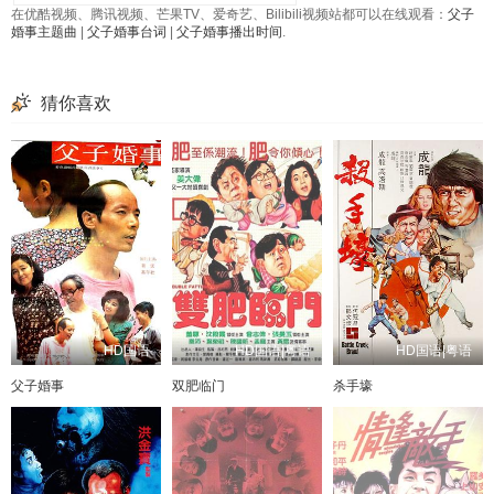
在优酷视频、腾讯视频、芒果TV、爱奇艺、Bilibili视频站都可以在线观看：
父子
婚事主题曲
|
父子婚事台词
|
父子婚事播出时间
.
猜你喜欢
HD国语
HD国语|粤语
HD国语|粤语
父子婚事
双肥临门
杀手壕