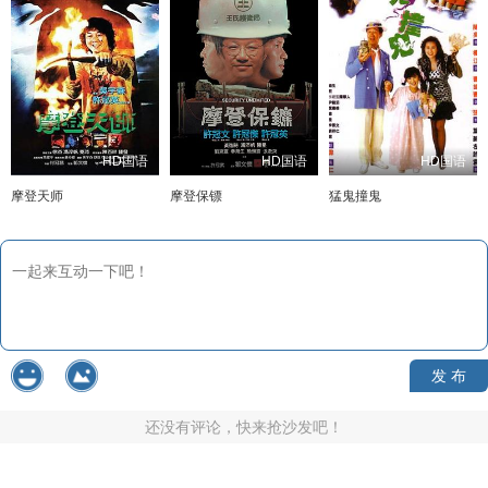
HD国语
HD国语
HD国语
摩登天师
摩登保镖
猛鬼撞鬼
发 布
还没有评论，快来抢沙发吧！