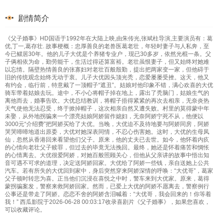
剧情简介
《父子婚事》HD国语于1992年在大陆上映,由朱传光,张斌柱导演,主要演员有：葛
优,丁一,葛存壮. 故事梗概：忠厚善良的老兽医葛老壮，年轻时妻子与人私奔，至
今已鳏居30年。他的儿子大优是个养猪专业户，现已30多岁，依然光棍一条。父
子俩相依为命，勤劳能干，生活过得还算富裕。老壮虽恨妻子，但又始终对她难
以忘情。隔壁热情善良的张寡妇对老壮百般殷勤，提出把两家变一家，但他碍于
旧的传统观念始终无动于衷。儿子大优因头顶光秃，恋爱屡屡受挫。这天，他又
有约会，临行前，特意戴了一顶帽子“遮丑”。姑娘对他印象不错，满心欢喜的大优
骑车带着姑娘去玩。途中，不小心将帽子掉在地上，露出了秃脑门，姑娘生气的
离他而去，婚事告吹。大优总结教训，将帽子捂得紧紧的再次去相亲，无奈炎热
天气使他无法忍受，终于掀掉帽子，这次相亲自然又遭失败。村里的莫得蒙中年
未娶，从外地拐骗来一个漂亮姑娘阿娇留作媳妇，无奈阿娇宁死不从，他便以
3000元“介绍费”把阿娇买给了大优。当晚，大优迫不及待地要与阿娇同房，阿娇
哭哭啼啼地道出原委，大优对她深表同情，不忍心伤害她。这时，大优的生母凤
仙，忽然从香港回来看望他们父子。原来，他的丈夫已去世。如今，他怀着内疚
的心情向老壮父子赎罪，但过去的毕竟无法挽回。最终，她还是怀着痛苦和惆怅
的心情离去。大优很爱阿娇，对她百般照顾关心，但他从父亲讲的故事中悟出知
音可遇不可求的道理，决定送阿娇回家。大优给了阿娇一些钱，亲自送她上公共
汽车。若有所失的大优回到家中，身后突然穿来阿娇深情的呼唤：“大优哥”，葛家
父子顿时转悲为喜。正当他们沉浸在喜悦之中时，警车来到大优家。原来，葛得
蒙拐骗案发，警察来救阿娇回家。然而，已爱上大优的阿娇不愿离去，警察例行
公事还是带走了阿娇。恋恋不舍的阿娇含泪喊着：“大优哥，我会回来的！你等着
我！” 西瓜影院于2026-06-28 00:03:17收录喜剧片《父子婚事》，如果您喜欢，
可以收藏评论。