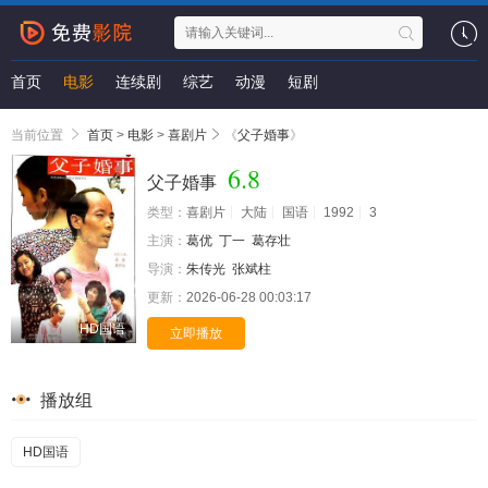
首页
电影
连续剧
综艺
动漫
短剧
当前位置
首页
>
电影
>
喜剧片
《
父子婚事
》
6.8
父子婚事
类型：
喜剧片
大陆
国语
1992
3
主演：
葛优
丁一
葛存壮
导演：
朱传光
张斌柱
更新：
2026-06-28 00:03:17
HD国语
立即播放
播放组
HD国语