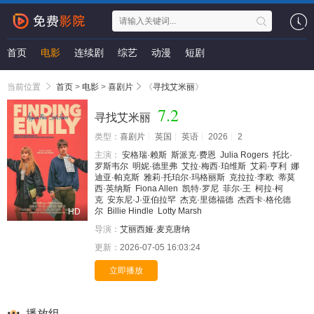
首页
电影
连续剧
综艺
动漫
短剧
当前位置
首页
>
电影
>
喜剧片
《
寻找艾米丽
》
7.2
寻找艾米丽
类型：
喜剧片
英国
英语
2026
2
主演：
安格瑞·赖斯
斯派克·费恩
Julia Rogers
托比·
罗斯韦尔
明妮·德里弗
艾拉·梅西·珀维斯
艾莉·亨利
娜
迪亚·帕克斯
雅莉·托珀尔·玛格丽斯
克拉拉·李欧
蒂莫
西·英纳斯
Fiona Allen
凯特·罗尼
菲尔·王
柯拉·柯
克
安东尼·J·亚伯拉罕
杰克·里德福德
杰西卡·格伦德
尔
Billie Hindle
Lotty Marsh
HD
导演：
艾丽西娅·麦克唐纳
更新：
2026-07-05 16:03:24
立即播放
播放组