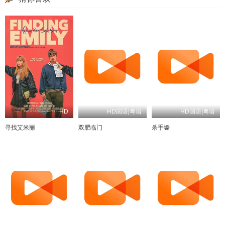
HD
HD国语|粤语
HD国语|粤语
寻找艾米丽
双肥临门
杀手壕