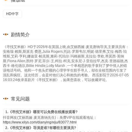
HD中字
剧情简介
《寻找艾米丽》HD于2026年在英国上映,由艾丽西娅·麦克唐纳导演,主要演员有：
安格瑞·赖斯,斯派克·费恩,Julia Rogers,托比·罗斯韦尔,明妮·德里弗,艾拉·梅西·珀
维斯,艾莉·亨利,娜迪亚·帕克斯,雅莉·托珀尔·玛格丽斯,克拉拉·李欧,蒂莫西·英纳
斯,Fiona Allen,凯特·罗尼,菲尔·王,柯拉·柯克,安东尼·J·亚伯拉罕,杰克·里德福德,杰
西卡·格伦德尔,Billie Hindle,Lotty Marsh .一个单相思的歌手拿到了梦中情人的错
误电话号码。他和一个焦头烂额的心理学学生联手寻人，却在全校范围内引发了
混乱和疯狂。这次经历，会是对他们决心和抱负的考验。 西瓜影院于2026-07-05
16:03:24收录喜剧片《寻找艾米丽》，如果您喜欢，可以收藏评论。
常见问题
1.《寻找艾米丽》哪里可以免费在线播放观看?
抖音网友(艾丽西娅·麦克唐纳先生)：免费VIP在线观看地址：
https://www.xilys.com/dianying/xiju/83077.html
2.《寻找艾米丽》导演是谁?有哪些主要演员?