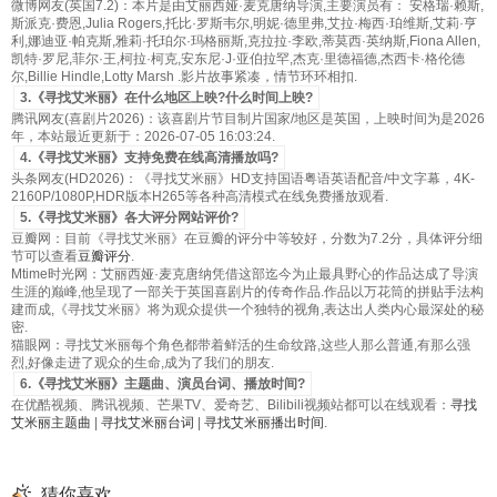
微博网友(英国7.2)：本片是由艾丽西娅·麦克唐纳导演,主要演员有： 安格瑞·赖斯,
斯派克·费恩,Julia Rogers,托比·罗斯韦尔,明妮·德里弗,艾拉·梅西·珀维斯,艾莉·亨
利,娜迪亚·帕克斯,雅莉·托珀尔·玛格丽斯,克拉拉·李欧,蒂莫西·英纳斯,Fiona Allen,
凯特·罗尼,菲尔·王,柯拉·柯克,安东尼·J·亚伯拉罕,杰克·里德福德,杰西卡·格伦德
尔,Billie Hindle,Lotty Marsh .影片故事紧凑，情节环环相扣.
3.《寻找艾米丽》在什么地区上映?什么时间上映?
腾讯网友(喜剧片2026)：该喜剧片节目制片国家/地区是英国，上映时间为是2026
年，本站最近更新于：2026-07-05 16:03:24.
4.《寻找艾米丽》支持免费在线高清播放吗?
头条网友(HD2026)：《寻找艾米丽》HD支持国语粤语英语配音/中文字幕，4K-
2160P/1080P,HDR版本H265等各种高清模式在线免费播放观看.
5.《寻找艾米丽》各大评分网站评价?
豆瓣网：目前《寻找艾米丽》在豆瓣的评分中等较好，分数为7.2分，具体评分细
节可以查看
豆瓣评分
.
Mtime时光网：艾丽西娅·麦克唐纳凭借这部迄今为止最具野心的作品达成了导演
生涯的巅峰,他呈现了一部关于英国喜剧片的传奇作品.作品以万花筒的拼贴手法构
建而成,《寻找艾米丽》将为观众提供一个独特的视角,表达出人类内心最深处的秘
密.
猫眼网：寻找艾米丽每个角色都带着鲜活的生命纹路,这些人那么普通,有那么强
烈,好像走进了观众的生命,成为了我们的朋友.
6.《寻找艾米丽》主题曲、演员台词、播放时间?
在优酷视频、腾讯视频、芒果TV、爱奇艺、Bilibili视频站都可以在线观看：
寻找
艾米丽主题曲
|
寻找艾米丽台词
|
寻找艾米丽播出时间
.
猜你喜欢